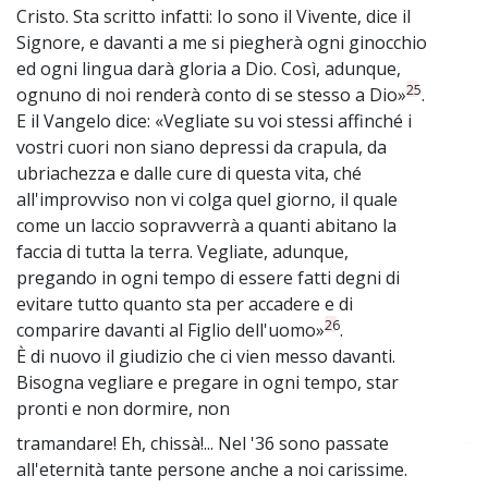
Cristo. Sta scritto infatti: Io sono il Vivente, dice il
Signore, e davanti a me si piegherà ogni ginocchio
ed ogni lingua darà gloria a Dio. Così, adunque,
25
ognuno di noi renderà conto di se stesso a Dio»
.
E il Vangelo dice: «Vegliate su voi stessi affinché i
vostri cuori non siano depressi da crapula, da
ubriachezza e dalle cure di questa vita, ché
all'improvviso non vi colga quel giorno, il quale
come un laccio sopravverrà a quanti abitano la
faccia di tutta la terra. Vegliate, adunque,
pregando in ogni tempo di essere fatti degni di
evitare tutto quanto sta per accadere e di
26
comparire davanti al Figlio dell'uomo»
.
È di nuovo il giudizio che ci vien messo davanti.
Bisogna vegliare e pregare in ogni tempo, star
pronti e non dormire, non
tramandare! Eh, chissà!... Nel '36 sono passate
~
all'eternità tante persone anche a noi carissime.