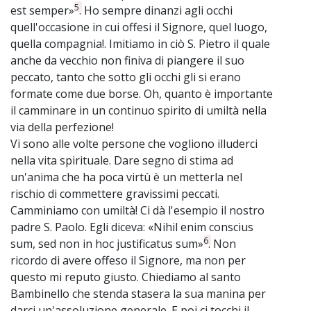
5
est semper»
. Ho sempre dinanzi agli occhi
quell'occasione in cui offesi il Signore, quel luogo,
quella compagnia!. Imitiamo in ciò S. Pietro il quale
anche da vecchio non finiva di piangere il suo
peccato, tanto che sotto gli occhi gli si erano
formate come due borse. Oh, quanto è importante
il camminare in un continuo spirito di umiltà nella
via della perfezione!
Vi sono alle volte persone che vogliono illuderci
nella vita spirituale. Dare segno di stima ad
un'anima che ha poca virtù è un metterla nel
rischio di commettere gravissimi peccati.
Camminiamo con umiltà! Ci dà l'esempio il nostro
padre S. Paolo. Egli diceva: «Nihil enim conscius
6
sum, sed non in hoc justificatus sum»
. Non
ricordo di avere offeso il Signore, ma non per
questo mi reputo giusto. Chiediamo al santo
Bambinello che stenda stasera la sua manina per
darci un'assoluzione generale. E poi ci tocchi il