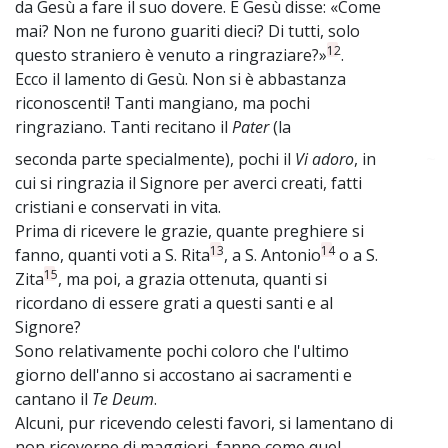
da Gesù a fare il suo dovere. E Gesù disse: «Come
mai? Non ne furono guariti dieci? Di tutti, solo
12
questo straniero è venuto a ringraziare?»
.
Ecco il lamento di Gesù. Non si è abbastanza
riconoscenti! Tanti mangiano, ma pochi
ringraziano. Tanti recitano il
Pater
(la
seconda parte specialmente), pochi il
Vi adoro
, in
~
cui si ringrazia il Signore per averci creati, fatti
cristiani e conservati in vita.
Prima di ricevere le grazie, quante preghiere si
13
14
fanno, quanti voti a S. Rita
, a S. Antonio
o a S.
15
Zita
, ma poi, a grazia ottenuta, quanti si
ricordano di essere grati a questi santi e al
Signore?
Sono relativamente pochi coloro che l'ultimo
giorno dell'anno si accostano ai sacramenti e
cantano il
Te Deum
.
Alcuni, pur ricevendo celesti favori, si lamentano di
non riceverne di maggiori, fanno come quel