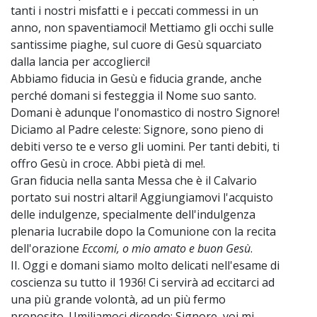
tanti i nostri misfatti e i peccati commessi in un
anno, non spaventiamoci! Mettiamo gli occhi sulle
santissime piaghe, sul cuore di Gesù squarciato
dalla lancia per accoglierci!
Abbiamo fiducia in Gesù e fiducia grande, anche
perché domani si festeggia il Nome suo santo.
Domani è adunque l'onomastico di nostro Signore!
Diciamo al Padre celeste: Signore, sono pieno di
debiti verso te e verso gli uomini. Per tanti debiti, ti
offro Gesù in croce. Abbi pietà di me!.
Gran fiducia nella santa Messa che è il Calvario
portato sui nostri altari! Aggiungiamovi l'acquisto
delle indulgenze, specialmente dell'indulgenza
plenaria lucrabile dopo la Comunione con la recita
dell'orazione
Eccomi, o mio amato e buon Gesù
.
II. Oggi e domani siamo molto delicati nell'esame di
coscienza su tutto il 1936! Ci servirà ad eccitarci ad
una più grande volontà, ad un più fermo
proposito. Umiliamoci dicendo: Signore, voi mi