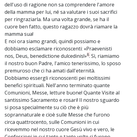
dell'uso di ragione non sa comprendere l'amore
della mamma per lui, né sa valutare i suoi sacrifici
per ringraziarla. Ma una volta grande, se ha il
cuore ben fatto, questo ragazzo dovrà riamare la
mamma sua!
E noi ora siamo grandi, quindi possiamo e
dobbiamo esclamare riconoscenti: «Praevenisti
8
nos, Deus, benedictione dulcedinis!»
. Sì, riamiamo
il nostro buon Padre, l'amico tenerissimo, lo sposo
premuroso che ci ha amati dall'eternità.
Dobbiamo essergli riconoscenti pei moltissimi
benefici spirituali. Nell'anno terminato quante
Comunioni, Messe, letture buone! Quante Visite al
santissimo Sacramento e rosari! Il nostro sguardo
si posa specialmente su ciò che è più
soprannaturale e cioè sulle Messe che furono
circa quattrocento, sulle Comunioni in cui
ricevemmo nel nostro cuore Gesù vivo e vero, le
Confessioni in cui tante e tante volte ci furono