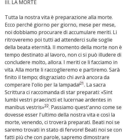
III. LA MORTE
Tutta la nostra vita è preparazione alla morte.
Ecco perché giorno per giorno, mese per mese,
noi dobbiamo procurare di accumulare meriti. Li
ritroveremo poi tutti ad attenderci sulle soglie
della beata eternità. Il momento della morte non è
tempo destinato al lavoro, non ci si può illudere di
concludere molto, allora. I meriti ce li facciamo in
vita. Alla morte li raccoglieremo e partiremo. Sarà
finito il tempo; disgraziato chi avrà ancora da
21
comperare l'olio per la lampada!
. La sacra
Scrittura ci raccomanda di star preparati: «Sint
lumbi vestri praecincti et lucernae ardentes in
22
manibus vestris»
. Passiamo quest'anno come se
dovesse esser l'ultimo della nostra vita e così la
morte, venendo, ci troverà preparati. Beati noi se
saremo trovati in stato di fervore! Beati noi se con
fatti più che con parole, sapremo dimostrare