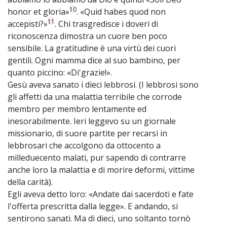
10
honor et gloria»
. «Quid habes quod non
11
accepisti?»
. Chi trasgredisce i doveri di
riconoscenza dimostra un cuore ben poco
sensibile. La gratitudine è una virtù dei cuori
gentili. Ogni mamma dice al suo bambino, per
quanto piccino: «Di'grazie!».
Gesù aveva sanato i dieci lebbrosi. (I lebbrosi sono
gli affetti da una malattia terribile che corrode
membro per membro lentamente ed
inesorabilmente. Ieri leggevo su un giornale
missionario, di suore partite per recarsi in
lebbrosari che accolgono da ottocento a
milleduecento malati, pur sapendo di contrarre
anche loro la malattia e di morire deformi, vittime
della carità).
Egli aveva detto loro: «Andate dai sacerdoti e fate
l'offerta prescritta dalla legge». E andando, si
sentirono sanati. Ma di dieci, uno soltanto tornò