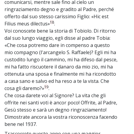
comunicarsi, mentre sale fino al cielo un
ringraziamento degno e gradito al Padre, perché
offerto dal suo stesso carissimo Figlio: «Hic est
18
Filius meus dilectus»
.
Voi conoscete bene la storia di Tobiolo. Di ritorno
dal suo lungo viaggio, egli disse al padre Tobia:
«Che cosa potremo dare in compenso a questo
mio compagno (l'arcangelo S. Raffaele)? Egli mi ha
custodito lungo il cammino, mi ha difeso dal pesce,
mi ha fatto riscuotere il danaro da mio zio, mi ha
ottenuta una sposa e finalmente mi ha ricondotto
a casa sano e salvo ed ha reso a te la vista. Che
19
cosa gli daremo?»
.
Che cosa darete voi al Signore? La vita che gli
offrite nei santi voti è ancor poco! Offrite, al Padre,
Gesù stesso e sarà un degno ringraziamento!
Dimostrate ancora la vostra riconoscenza facendo
bene nel 1937.
Trascorrete questo anno con una maggior
~