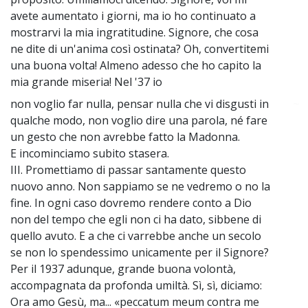
avete aumentato i giorni, ma io ho continuato a
mostrarvi la mia ingratitudine. Signore, che cosa
ne dite di un'anima così ostinata? Oh, convertitemi
una buona volta! Almeno adesso che ho capito la
mia grande miseria! Nel '37 io
non voglio far nulla, pensar nulla che vi disgusti in
~
qualche modo, non voglio dire una parola, né fare
un gesto che non avrebbe fatto la Madonna.
E incominciamo subito stasera.
III. Promettiamo di passar santamente questo
nuovo anno. Non sappiamo se ne vedremo o no la
fine. In ogni caso dovremo rendere conto a Dio
non del tempo che egli non ci ha dato, sibbene di
quello avuto. E a che ci varrebbe anche un secolo
se non lo spendessimo unicamente per il Signore?
Per il 1937 adunque, grande buona volontà,
accompagnata da profonda umiltà. Sì, sì, diciamo:
Ora amo Gesù, ma... «peccatum meum contra me