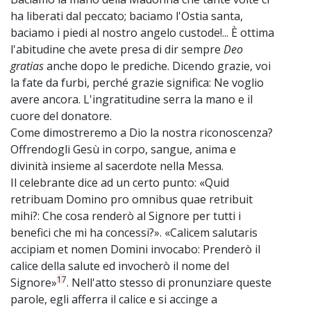
ha liberati dal peccato; baciamo l'Ostia santa,
baciamo i piedi al nostro angelo custode!... È ottima
l'abitudine che avete presa di dir sempre
Deo
gratias
anche dopo le prediche. Dicendo grazie, voi
la fate da furbi, perché grazie significa: Ne voglio
avere ancora. L'ingratitudine serra la mano e il
cuore del donatore.
Come dimostreremo a Dio la nostra riconoscenza?
Offrendogli Gesù in corpo, sangue, anima e
divinità insieme al sacerdote nella Messa.
Il celebrante dice ad un certo punto: «Quid
retribuam Domino pro omnibus quae retribuit
mihi?: Che cosa renderò al Signore per tutti i
benefici che mi ha concessi?». «Calicem salutaris
accipiam et nomen Domini invocabo: Prenderò il
calice della salute ed invocherò il nome del
17
Signore»
. Nell'atto stesso di pronunziare queste
parole, egli afferra il calice e si accinge a