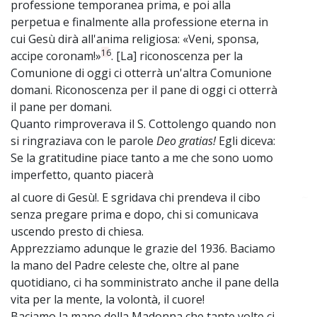
professione temporanea prima, e poi alla
perpetua e finalmente alla professione eterna in
cui Gesù dirà all'anima religiosa: «Veni, sponsa,
16
accipe coronam!»
. [La] riconoscenza per la
Comunione di oggi ci otterrà un'altra Comunione
domani. Riconoscenza per il pane di oggi ci otterrà
il pane per domani.
Quanto rimproverava il S. Cottolengo quando non
si ringraziava con le parole
Deo gratias!
Egli diceva:
Se la gratitudine piace tanto a me che sono uomo
imperfetto, quanto piacerà
al cuore di Gesù!. E sgridava chi prendeva il cibo
~
senza pregare prima e dopo, chi si comunicava
uscendo presto di chiesa.
Apprezziamo adunque le grazie del 1936. Baciamo
la mano del Padre celeste che, oltre al pane
quotidiano, ci ha somministrato anche il pane della
vita per la mente, la volontà, il cuore!
Baciamo la mano della Madonna che tante volte ci