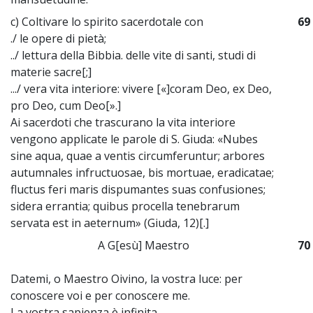
c) Coltivare lo spirito sacerdotale con
69
./ le opere di pietà;
../ lettura della Bibbia. delle vite di santi, studi di
materie sacre[;]
.../ vera vita interiore: vivere [«]coram Deo, ex Deo,
pro Deo, cum Deo[».]
Ai sacerdoti che trascurano la vita interiore
vengono applicate le parole di S. Giuda: «Nubes
sine aqua, quae a ventis circumferuntur; arbores
autumnales infructuosae, bis mortuae, eradicatae;
fluctus feri maris dispumantes suas confusiones;
sidera errantia; quibus procella tenebrarum
servata est in aeternum» (Giuda, 12)[.]
A G[esù] Maestro
70
Datemi, o Maestro Oivino, la vostra luce: per
conoscere voi e per conoscere me.
La vostra sapienza è infinita.