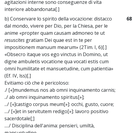
agitazioni interne sono conseguenze di vita
interiore abbandonata[.]
b) Conservare lo spirito della vocazione: distacco
68
dal mondo, vivere per Dio, per la Chiesa, per le
anime «propter quam causam admoneo te ut
resuscites
gratiam Dei quae est in te per
impositionem manuum mearum» (2Tim. I, 6)[.]
«Obsecro itaque vos ego vinctus in Domino, ut
digne ambuletis vocatione qua vocati estis cum
omni humilitate et mansuetudine, cum patientia»
(Ef. IV, lss)[.]
Evitiamo ciò che è pericoloso:
./ [«]mundemus nos ab omni inquinamento carnis;
../ ab omni inquinamento spiritus[»];
.../ [«]castigo corpus meum[»]: occhi, gusto, cuore;
..../ [«]et in servitutem redigo[»]: lavoro positivo
sacerdotale[;]
...../ Disciplina dell'anima: pensieri, umiltà,
mansuetudine.