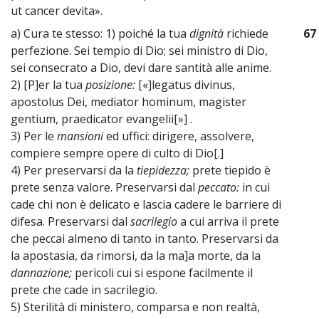
ut cancer devita».
a) Cura te stesso: 1) poiché la tua
dignità
richiede
67
perfezione. Sei tempio di Dio; sei ministro di Dio,
sei consecrato a Dio, devi dare santità alle anime.
2) [P]er la tua
posizione:
[«]legatus divinus,
apostolus Dei, mediator hominum, magister
gentium, praedicator evangelii[»] .
3) Per le
mansioni
ed uffici: dirigere, assolvere,
compiere sempre opere di culto di Dio[.]
4) Per preservarsi da la
tiepidezza;
prete tiepido è
prete senza valore. Preservarsi dal
peccato:
in cui
cade chi non è delicato e lascia cadere le barriere di
difesa. Preservarsi dal
sacrilegio
a cui arriva il prete
che peccai almeno di tanto in tanto. Preservarsi da
la apostasia, da rimorsi, da la ma]a morte, da la
dannazione;
pericoli cui si espone facilmente il
prete che cade in sacrilegio.
5) Sterilità di ministero, comparsa e non realtà,