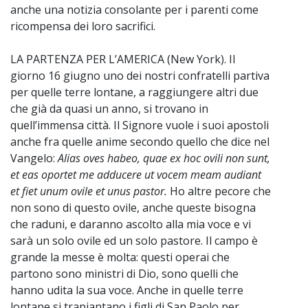
anche una notizia consolante per i parenti come
ricompensa dei loro sacrifici.
LA PARTENZA PER L’AMERICA (New York). Il
giorno 16 giugno uno dei nostri confratelli partiva
per quelle terre lontane, a raggiungere altri due
che già da quasi un anno, si trovano in
quell’immensa città. Il Signore vuole i suoi apostoli
anche fra quelle anime secondo quello che dice nel
Vangelo:
Alias oves habeo, quae ex hoc ovili non sunt,
et eas oportet me adducere ut vocem meam audiant
et fiet unum ovile et unus pastor.
Ho altre pecore che
non sono di questo ovile, anche queste bisogna
che raduni, e daranno ascolto alla mia voce e vi
sarà un solo ovile ed un solo pastore. Il campo è
grande la messe è molta: questi operai che
partono sono ministri di Dio, sono quelli che
hanno udita la sua voce. Anche in quelle terre
lontane si trapiantano i figli di San Paolo per