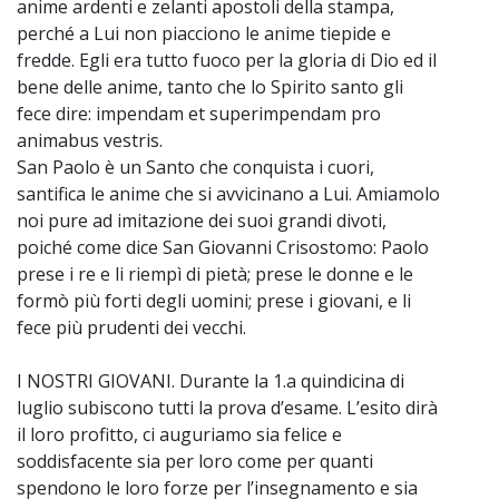
anime ardenti e zelanti apostoli della stampa,
perché a Lui non piacciono le anime tiepide e
fredde. Egli era tutto fuoco per la gloria di Dio ed il
bene delle anime, tanto che lo Spirito santo gli
fece dire: impendam et superimpendam pro
animabus vestris.
San Paolo è un Santo che conquista i cuori,
santifica le anime che si avvicinano a Lui. Amiamolo
noi pure ad imitazione dei suoi grandi divoti,
poiché come dice San Giovanni Crisostomo: Paolo
prese i re e li riempì di pietà; prese le donne e le
formò più forti degli uomini; prese i giovani, e li
fece più prudenti dei vecchi.
I NOSTRI GIOVANI. Durante la 1.a quindicina di
luglio subiscono tutti la prova d’esame. L’esito dirà
il loro profitto, ci auguriamo sia felice e
soddisfacente sia per loro come per quanti
spendono le loro forze per l’insegnamento e sia