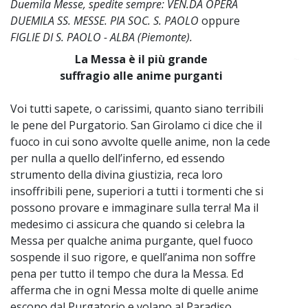
Duemila Messe, spedite sempre: VEN.DA OPERA
DUEMILA SS. MESSE. PIA SOC. S. PAOLO
oppure
FIGLIE DI S. PAOLO - ALBA (Piemonte).
La Messa è il più grande
~
suffragio alle anime purganti
Voi tutti sapete, o carissimi, quanto siano terribili
le pene del Purgatorio. San Girolamo ci dice che il
fuoco in cui sono avvolte quelle anime, non la cede
per nulla a quello dell’inferno, ed essendo
strumento della divina giustizia, reca loro
insoffribili pene, superiori a tutti i tormenti che si
possono provare e immaginare sulla terra! Ma il
medesimo ci assicura che quando si celebra la
Messa per qualche anima purgante, quel fuoco
sospende il suo rigore, e quell’anima non soffre
pena per tutto il tempo che dura la Messa. Ed
afferma che in ogni Messa molte di quelle anime
escono dal Purgatorio e volano al Paradiso.