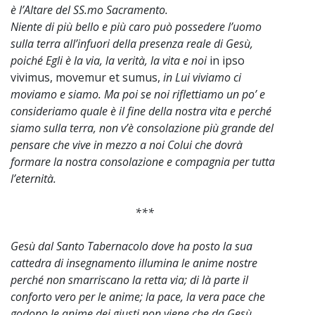
è l’Altare del SS.mo Sacramento.
Niente di più bello e più caro può possedere l’uomo
sulla terra all’infuori della presenza reale di Gesù,
poiché Egli è la via, la verità, la vita e noi
in ipso
vivimus, movemur et sumus,
in Lui viviamo ci
moviamo e siamo. Ma poi se noi riflettiamo un po’ e
consideriamo quale è il fine della nostra vita e perché
siamo sulla terra, non v’è consolazione più grande del
pensare che vive in mezzo a noi Colui che dovrà
formare la nostra consolazione e compagnia per tutta
l’eternità.
***
Gesù dal Santo Tabernacolo dove ha posto la sua
cattedra di insegnamento illumina le anime nostre
perché non smarriscano la retta via; di là parte il
conforto vero per le anime; la pace, la vera pace che
godono le anime dei giusti non viene che da Gesù,