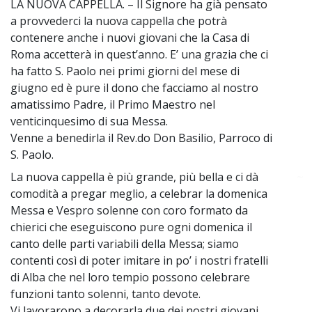
LA NUOVA CAPPELLA. – Il Signore ha già pensato
a provvederci la nuova cappella che potrà
contenere anche i nuovi giovani che la Casa di
Roma accetterà in quest’anno. E’ una grazia che ci
ha fatto S. Paolo nei primi giorni del mese di
giugno ed è pure il dono che facciamo al nostro
amatissimo Padre, il Primo Maestro nel
venticinquesimo di sua Messa.
Venne a benedirla il Rev.do Don Basilio, Parroco di
S. Paolo.
La nuova cappella è più grande, più bella e ci dà
~
comodità a pregar meglio, a celebrar la domenica
Messa e Vespro solenne con coro formato da
chierici che eseguiscono pure ogni domenica il
canto delle parti variabili della Messa; siamo
contenti così di poter imitare in po’ i nostri fratelli
di Alba che nel loro tempio possono celebrare
funzioni tanto solenni, tanto devote.
Vi lavorarono a decorarla due dei nostri giovani