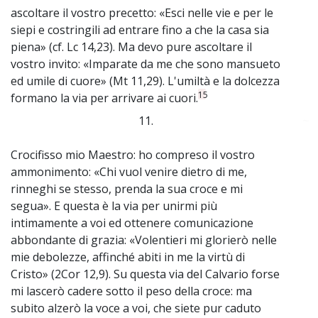
ascoltare il vostro precetto: «Esci nelle vie e per le
siepi e costringili ad entrare fino a che la casa sia
piena» (cf. Lc 14,23). Ma devo pure ascoltare il
vostro invito: «Imparate da me che sono mansueto
ed umile di cuore» (Mt 11,29). L'umiltà e la dolcezza
15
formano la via per arrivare ai cuori.
11.
~
Crocifisso mio Maestro: ho compreso il vostro
ammonimento: «Chi vuol venire dietro di me,
rinneghi se stesso, prenda la sua croce e mi
segua». E questa è la via per unirmi più
intimamente a voi ed ottenere comunicazione
abbondante di grazia: «Volentieri mi glorierò nelle
mie debolezze, affinché abiti in me la virtù di
Cristo» (2Cor 12,9). Su questa via del Calvario forse
mi lascerò cadere sotto il peso della croce: ma
subito alzerò la voce a voi, che siete pur caduto