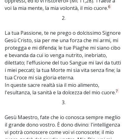
oppressi, ed io vi ristorerò» (Mt 11,28). Traete a
6
voi la mia mente, la mia volontà, il mio cuore.
2.
~
La tua Passione, te ne prego o dolcissimo Signore
Gesù Cristo, sia per me una forza che mi armi, mi
protegga e mi difenda; le tue Piaghe mi siano cibo
e bevanda da cui io venga nutrito, inebriato,
dilettato; l'effusione del tuo Sangue mi lavi da tutti
i miei peccati; la tua Morte mi sia vita senza fine; la
tua Croce mi sia gloria eterna.
In queste sacre realtà sia il mio alimento,
7
l'esultanza, la sanità e la dolcezza del mio cuore.
3.
~
Gesù Maestro, fate che io conosca sempre meglio
il grande dono vostro. È dono divino: l'intelligenza
vi potrà conoscere come voi vi conoscete; il mio