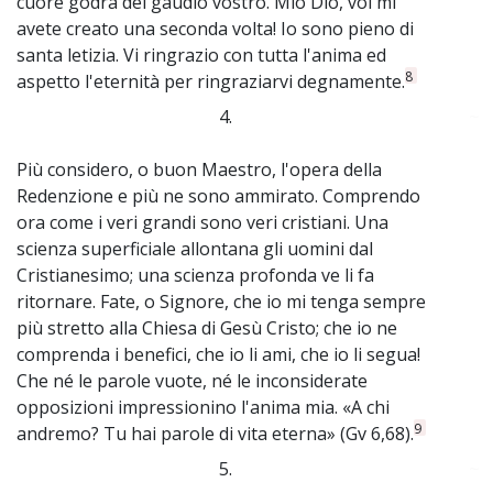
cuore godrà del gaudio vostro. Mio Dio, voi mi
avete creato una seconda volta! Io sono pieno di
santa letizia. Vi ringrazio con tutta l'anima ed
8
aspetto l'eternità per ringraziarvi degnamente.
4.
~
Più considero, o buon Maestro, l'opera della
Redenzione e più ne sono ammirato. Comprendo
ora come i veri grandi sono veri cristiani. Una
scienza superficiale allontana gli uomini dal
Cristianesimo; una scienza profonda ve li fa
ritornare. Fate, o Signore, che io mi tenga sempre
più stretto alla Chiesa di Gesù Cristo; che io ne
comprenda i benefici, che io li ami, che io li segua!
Che né le parole vuote, né le inconsiderate
opposizioni impressionino l'anima mia. «A chi
9
andremo? Tu hai parole di vita eterna» (Gv 6,68).
5.
~