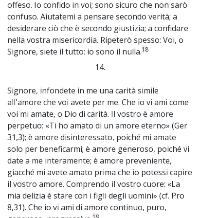
offeso. Io confido in voi; sono sicuro che non sarò
confuso. Aiutatemi a pensare secondo verità; a
desiderare ciò che è secondo giustizia; a confidare
nella vostra misericordia. Ripeterò spesso: Voi, o
18
Signore, siete il tutto: io sono il nulla.
14.
~
Signore, infondete in me una carità simile
all'amore che voi avete per me. Che io vi ami come
voi mi amate, o Dio di carità. Il vostro è amore
perpetuo: «Ti ho amato di un amore eterno» (Ger
31,3); è amore disinteressato, poiché mi amate
solo per beneficarmi; è amore generoso, poiché vi
date a me interamente; è amore preveniente,
giacché mi avete amato prima che io potessi capire
il vostro amore. Comprendo il vostro cuore: «La
mia delizia è stare con i figli degli uomini» (cf. Pro
8,31). Che io vi ami di amore continuo, puro,
19