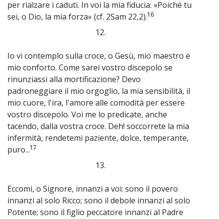
per rialzare i caduti. In voi la mia fiducia: «Poiché tu
16
sei, o Dio, la mia forza» (cf. 2Sam 22,2).
12.
~
Io vi contemplo sulla croce, o Gesù, mio maestro e
mio conforto. Come sarei vostro discepolo se
rinunziassi alla mortificazione? Devo
padroneggiare il mio orgoglio, la mia sensibilità, il
mio cuore, l'ira, l'amore alle comodità per essere
vostro discepolo. Voi me lo predicate, anche
tacendo, dalla vostra croce. Deh! soccorrete la mia
infermità, rendetemi paziente, dolce, temperante,
17
puro...
13.
~
Eccomi, o Signore, innanzi a voi: sono il povero
innanzi al solo Ricco; sono il debole innanzi al solo
Potente; sono il figlio peccatore innanzi al Padre