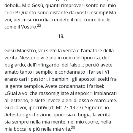
deboli... Mio Gesù, quanti rimproveri sento nel mio
cuore! Quanto sono distante dai vostri esempi! Ma
voi, per misericordia, rendete il mio cuore docile
22
come il Vostro.
18.
~
Gesù Maestro, voi siete la verità e l'amatore della
verità. Nessuno vi è più in odio dell'ipocrita, del
bugiardo, dell'infingardo, del falso...; perciò avete
amato tanto i semplici e condannato i farisei. Vi
erano cari i pastori, i bambini, gli apostoli scelti fra
la gente semplice. Avete condannato i farisei:
«Guai a voi che rassomigliate ai sepolcri imbiancati
all'esterno, e siete invece pieni di ossa e marciume.
Guai a voi, ipocriti!» (cf. Mt 23,13.27). Signore, io
detesto ogni finzione, ipocrisia e bugia; la verità
sia sempre nella mia mente, nel mio cuore, nella
23
mia bocca, e più nella mia vita.