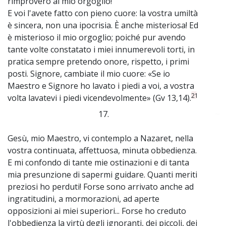
rimprovero al mio orgoglio!
E voi l'avete fatto con pieno cuore: la vostra umiltà
è sincera, non una ipocrisia. È anche misteriosa! Ed
è misterioso il mio orgoglio; poiché pur avendo
tante volte constatato i miei innumerevoli torti, in
pratica sempre pretendo onore, rispetto, i primi
posti. Signore, cambiate il mio cuore: «Se io
Maestro e Signore ho lavato i piedi a voi, a vostra
21
volta lavatevi i piedi vicendevolmente» (Gv 13,14).
17.
~
Gesù, mio Maestro, vi contemplo a Nazaret, nella
vostra continuata, affettuosa, minuta obbedienza.
E mi confondo di tante mie ostinazioni e di tanta
mia presunzione di sapermi guidare. Quanti meriti
preziosi ho perduti! Forse sono arrivato anche ad
ingratitudini, a mormorazioni, ad aperte
opposizioni ai miei superiori... Forse ho creduto
l'obbedienza la virtù degli ignoranti, dei piccoli, dei