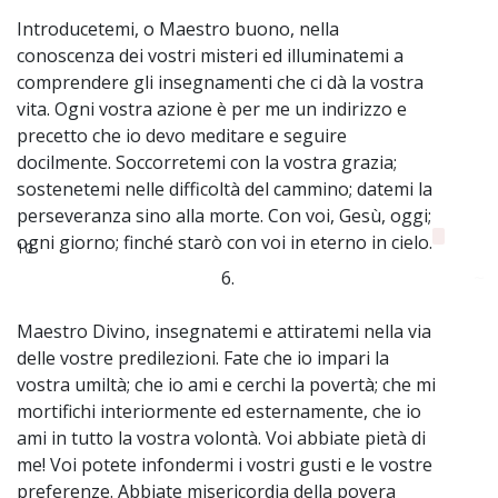
Introducetemi, o Maestro buono, nella
conoscenza dei vostri misteri ed illuminatemi a
comprendere gli insegnamenti che ci dà la vostra
vita. Ogni vostra azione è per me un indirizzo e
precetto che io devo meditare e seguire
docilmente. Soccorretemi con la vostra grazia;
sostenetemi nelle difficoltà del cammino; datemi la
perseveranza sino alla morte. Con voi, Gesù, oggi;
ogni giorno; finché starò con voi in eterno in cielo.
10
6.
~
Maestro Divino, insegnatemi e attiratemi nella via
delle vostre predilezioni. Fate che io impari la
vostra umiltà; che io ami e cerchi la povertà; che mi
mortifichi interiormente ed esternamente, che io
ami in tutto la vostra volontà. Voi abbiate pietà di
me! Voi potete infondermi i vostri gusti e le vostre
preferenze. Abbiate misericordia della povera