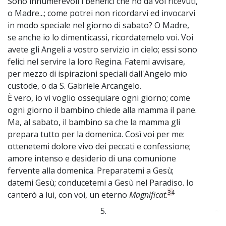
Sono innumerevoli i benefici che ho da voi ricevuti,
o Madre...; come potrei non ricordarvi ed invocarvi
in modo speciale nel giorno di sabato? O Madre,
se anche io lo dimenticassi, ricordatemelo voi. Voi
avete gli Angeli a vostro servizio in cielo; essi sono
felici nel servire la loro Regina. Fatemi avvisare,
per mezzo di ispirazioni speciali dall'Angelo mio
custode, o da S. Gabriele Arcangelo.
È vero, io vi voglio ossequiare ogni giorno; come
ogni giorno il bambino chiede alla mamma il pane.
Ma, al sabato, il bambino sa che la mamma gli
prepara tutto per la domenica. Così voi per me:
ottenetemi dolore vivo dei peccati e confessione;
amore intenso e desiderio di una comunione
fervente alla domenica. Preparatemi a Gesù;
datemi Gesù; conducetemi a Gesù nel Paradiso. Io
34
canterò a lui, con voi, un eterno
Magnificat
.
5.
~