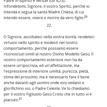
Padre in ispirito e verità» (Gv 4,23)...
Infondetemi, Signore, il vostro Spirito, perché io
intenda e segua la santa Madre Chiesa, di cui
26
intendo essere, vivere e morire da vero figlio.
22.
~
O Signore, ascoltateci nella vostra bontà; rendeteci
virtuosi nello spirito e modesti nel nostro
comportamento, perché possiamo essere
riconosciuti simili al nostro Divino Modello Gesù. Il
nostro comportamento esteriore non ha da
essere un'ipocrisia, ed un'affettazione, ma
l'espressione di interiore umiltà, purezza, pietà,
stima del prossimo; ma è necessario fare il bene
anche davanti agli uomini onde essi vedano e
glorifichino voi, o Padre Celeste. Ve lo chiediamo
per il vostro Figliuolo Gesù Cristo che in tutto vi è
27
piaciuto.