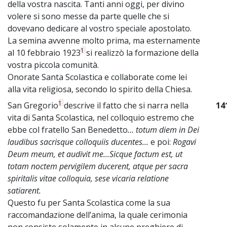
della vostra nascita. Tanti anni oggi, per divino
volere si sono messe da parte quelle che si
dovevano dedicare al vostro speciale apostolato.
La semina avvenne molto prima, ma esternamente
1
al 10 febbraio 1923
si realizzò la formazione della
vostra piccola comunità.
Onorate Santa Scolastica e collaborate come lei
alla vita religiosa, secondo lo spirito della Chiesa.
1
San Gregorio
descrive il fatto che si narra nella
14
vita di Santa Scolastica, nel colloquio estremo che
ebbe col fratello San Benedetto
... totum diem in Dei
laudibus sacrisque colloquiis ducentes...
e poi:
Rogavi
Deum meum, et audivit me...Sicque factum est, ut
totam noctem pervigilem ducerent, atque per sacra
spiritalis vitae colloquia, sese vicaria relatione
satiarent.
Questo fu per Santa Scolastica come la sua
raccomandazione dell’anima, la quale cerimonia
non consiste solamente in alcune preghiere di