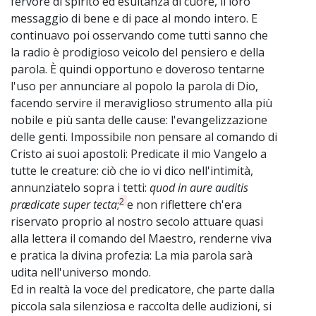
fervore di spirito ed esultanza di cuore, il loro
messaggio di bene e di pace al mondo intero. E
continuavo poi osservando come tutti sanno che
la radio è prodigioso veicolo del pensiero e della
parola. È quindi opportuno e doveroso tentarne
l'uso per annunciare al popolo la parola di Dio,
facendo servire il meraviglioso strumento alla più
nobile e più santa delle cause: l'evangelizzazione
delle genti. Impossibile non pensare al comando di
Cristo ai suoi apostoli: Predicate il mio Vangelo a
tutte le creature: ciò che io vi dico nell'intimità,
annunziatelo sopra i tetti:
quod in aure auditis
2
prædicate super tecta
;
e non riflettere ch'era
riservato proprio al nostro secolo attuare quasi
alla lettera il comando del Maestro, renderne viva
e pratica la divina profezia: La mia parola sarà
udita nell'universo mondo.
Ed in realtà la voce del predicatore, che parte dalla
piccola sala silenziosa e raccolta delle audizioni, si