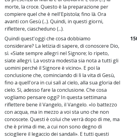
morte, la croce. Questo è la preparazione per
compiere quel che è nell'Epistola; fino là. Ora
avanti con Gesù (...). Quindi, in questi giorni,
riflettere, ciascheduno (...).
Quindi quest'oggi che cosa dobbiamo
15
considerare? La letizia di sapere, di conoscere Dio,
sì. «Siate sempre allegri nel Signore; lo ripeto,
siate allegri. La vostra modestia sia nota a tutti gli
uomini perché il Signore è vicino». E poi la
conclusione che, cominciando di lì la vita di Gesù,
fino a quell'ora in cui salì al cielo, alla sua gloria del
cielo. Sì, adesso fare la conclusione. Che cosa
vogliamo pensare oggi? In questa settimana
riflettere bene il Vangelo, il Vangelo. «Io battezzo
con acqua, ma in mezzo a voi sta uno che non
conoscete. Questi è colui che verrà dopo di me, ma
che è prima di me, a cui non sono degno di
sciogliere il legaccio dei sandali». E tutti questi