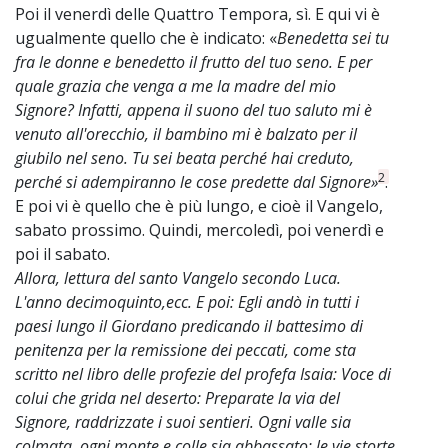
Poi il venerdì delle Quattro Tempora, sì. E qui vi è
ugualmente quello che è indicato: «
Benedetta sei tu
fra le donne e benedetto il frutto del tuo seno. E per
quale grazia che venga a me la madre del mio
Signore? Infatti, appena il suono del tuo saluto mi è
venuto all'orecchio, il bambino mi è balzato per il
giubilo nel seno. Tu sei beata perché hai creduto,
2
perché si adempiranno le cose predette dal Signore»
.
E poi vi è quello che è più lungo, e cioè il Vangelo,
sabato prossimo. Quindi, mercoledì, poi venerdì e
poi il sabato.
Allora, lettura del santo Vangelo secondo Luca.
L'anno decimoquinto,ecc. E poi: Egli andò in tutti i
paesi lungo il Giordano predicando il battesimo di
penitenza per la remissione dei peccati, come sta
scritto nel libro delle profezie del profefa Isaia: Voce di
colui che grida nel deserto: Preparate la via del
Signore, raddrizzate i suoi sentieri. Ogni valle sia
colmata, ogni monte e colle sia abbassato; le vie storte