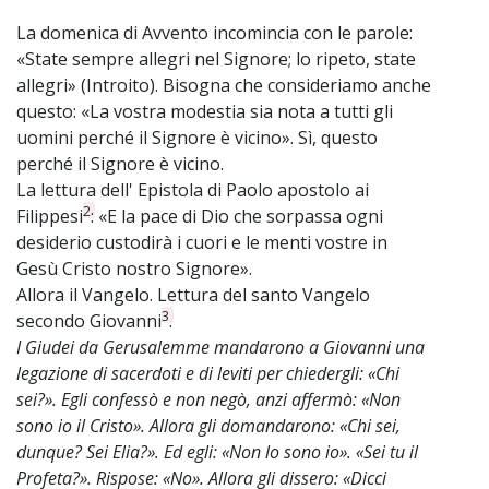
La domenica di Avvento incomincia con le parole:
«State sempre allegri nel Signore; lo ripeto, state
allegri» (Introito). Bisogna che consideriamo anche
questo: «La vostra modestia sia nota a tutti gli
uomini perché il Signore è vicino». Sì, questo
perché il Signore è vicino.
La lettura dell' Epistola di Paolo apostolo ai
2
Filippesi
: «E la pace di Dio che sorpassa ogni
desiderio custodirà i cuori e le menti vostre in
Gesù Cristo nostro Signore».
Allora il Vangelo. Lettura del santo Vangelo
3
secondo Giovanni
.
I Giudei da Gerusalemme mandarono a Giovanni una
legazione di sacerdoti e di leviti per chiedergli: «Chi
sei?». Egli confessò e non negò, anzi affermò: «Non
sono io il Cristo». Allora gli domandarono: «Chi sei,
dunque? Sei Elia?». Ed egli: «Non lo sono io». «Sei tu il
Profeta?». Rispose: «No». Allora gli dissero: «Dicci