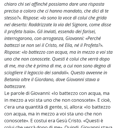
chiaro chi sei affinché possiamo dare una risposta
precisa a coloro che ci hanno mandato, che dici di te
stesso?». Rispose: «Io sono la voce di colui che grida
nel deserto: Raddrizzate la via del Signore, come disse
il profeta Isaia». Gli inviati, essendo dei farisei,
interrogarono, con arroganza, Giovanni: «Perché
battezzi se non sei il Cristo, né Elia, né il Profeta?».
Rispose: «Io battezzo con acqua, ma in mezzo a voi sta
uno che non conoscete. Questi è colui che verrà dopo
di me, ma che è prima di me, a cui non sono degno di
sciogliere il legaccio dei sandali». Questo avvenne in
Betania oltre il Giordano, dove Giovanni stava a
battezzare
.
Le parole di Giovanni: «Io battezzo con acqua, ma
in mezzo a voi sta uno che non conoscete». E cioè,
c'era una quantità di gente, sì, allora: «Io battezzo
con acqua, ma in mezzo a voi sta uno che non
conoscete». E costui era Gesù Cristo. «Questi è
colui che verrà dopo di me». Quindi, Giovanni stava