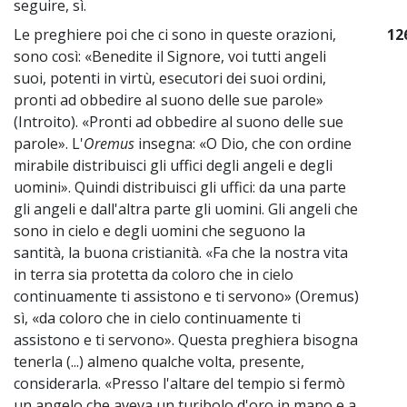
seguire, sì.
Le preghiere poi che ci sono in queste orazioni,
12
sono così: «Benedite il Signore, voi tutti angeli
suoi, potenti in virtù, esecutori dei suoi ordini,
pronti ad obbedire al suono delle sue parole»
(Introito). «Pronti ad obbedire al suono delle sue
parole». L'
Oremus
insegna: «O Dio, che con ordine
mirabile distribuisci gli uffici degli angeli e degli
uomini». Quindi distribuisci gli uffici: da una parte
gli angeli e dall'altra parte gli uomini. Gli angeli che
sono in cielo e degli uomini che seguono la
santità, la buona cristianità. «Fa che la nostra vita
in terra sia protetta da coloro che in cielo
continuamente ti assistono e ti servono» (Oremus)
sì, «da coloro che in cielo continuamente ti
assistono e ti servono». Questa preghiera bisogna
tenerla (...) almeno qualche volta, presente,
considerarla. «Presso l'altare del tempio si fermò
un angelo che aveva un turibolo d'oro in mano e a