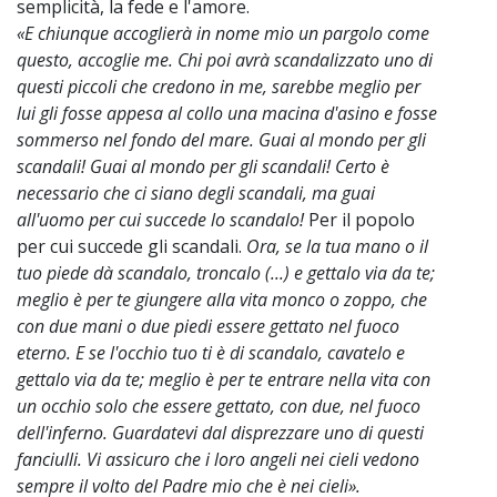
semplicità, la fede e l'amore.
«E chiunque accoglierà in nome mio un pargolo come
questo, accoglie me. Chi poi avrà scandalizzato uno di
questi piccoli che credono in me, sarebbe meglio per
lui gli fosse appesa al collo una macina d'asino e fosse
sommerso nel fondo del mare. Guai al mondo per gli
scandali! Guai al mondo per gli scandali! Certo è
necessario che ci siano degli scandali, ma guai
all'uomo per cui succede lo scandalo!
Per il popolo
per cui succede gli scandali.
Ora, se la tua mano o il
tuo piede dà scandalo, troncalo (...) e gettalo via da te;
meglio è per te giungere alla vita monco o zoppo, che
con due mani o due piedi essere gettato nel fuoco
eterno. E se l'occhio tuo ti è di scandalo, cavatelo e
gettalo via da te; meglio è per te entrare nella vita con
un occhio solo che essere gettato, con due, nel fuoco
dell'inferno. Guardatevi dal disprezzare uno di questi
fanciulli. Vi assicuro che i loro angeli nei cieli vedono
sempre il volto del Padre mio che è nei cieli».