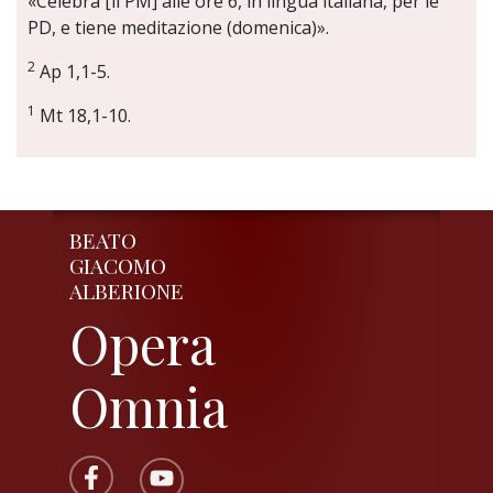
«Celebra [il PM] alle ore 6, in lingua italiana, per le
PD, e tiene meditazione (domenica)».
2
Ap 1,1-5.
1
Mt 18,1-10.
BEATO
GIACOMO
ALBERIONE
Opera
Omnia