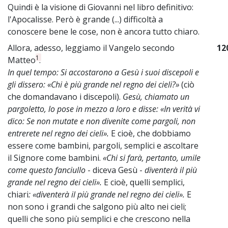
Quindi è la visione di Giovanni nel libro definitivo:
l'Apocalisse. Però è grande (...) difficoltà a
conoscere bene le cose, non è ancora tutto chiaro.
Allora, adesso, leggiamo il Vangelo secondo
12
1
Matteo
.
In quel tempo: Si accostarono a Gesù i suoi discepoli e
gli dissero: «Chi è più grande nel regno dei cieli?»
(ciò
che domandavano i discepoli).
Gesù, chiamato un
pargoletto, lo pose in mezzo a loro e disse: «In verità vi
dico: Se non mutate e non divenite come pargoli, non
entrerete nel regno dei cieli».
E cioè, che dobbiamo
essere come bambini, pargoli, semplici e ascoltare
il Signore come bambini.
«Chi si farà, pertanto, umile
come questo fanciullo
- diceva Gesù -
diventerà il più
grande nel regno dei cieli».
E cioè, quelli semplici,
chiari
: «diventerà il più grande nel regno dei cieli».
E
non sono i grandi che salgono più alto nei cieli;
quelli che sono più semplici e che crescono nella