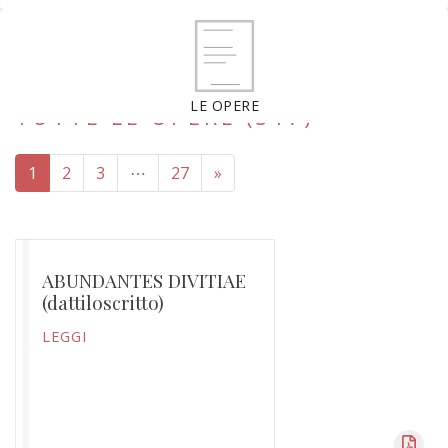
LE OPERE
TUTTE LE OPERE (317)
1
2
3
⋯
27
»
ABUNDANTES DIVITIAE
(dattiloscritto)
LEGGI