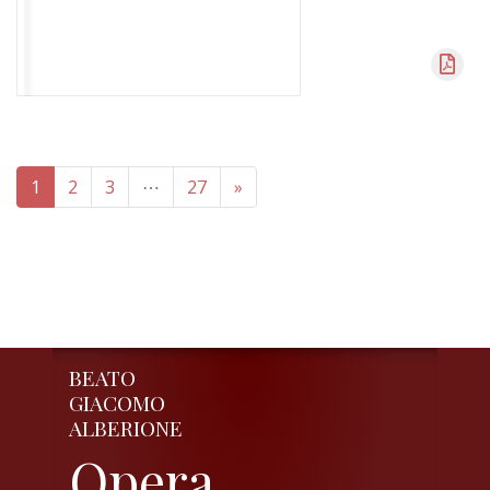
1
2
3
⋯
27
»
BEATO
GIACOMO
ALBERIONE
Opera