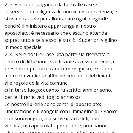
223. Per la propaganda da farsi alle case, si
osservino con diligenza le norme della prudenza, e
si usino cautele per allontanare ogni pregiudizio;
benché il ministero appartenga al nostro
apostolato, è necessario che ciascuno attenda
soprattutto a se stesso, e su ciò i Superiori vigilino
in modo speciale.
224. Nelle nostre Case una parte sia riservata al
centro di diffusione, sia di facile accesso ai fedeli, e
presenti sopratutto carattere religioso; e si apra
in ore conveniente affinché non porti detrimento
alle regole della vita comune.
c) In terzo luogo: quanto fu scritto; anni or sono,
per le librerie: vedi foglio annesso:
Le nostre librerie sono centri di apostolato;
l'indicazione è il Vangelo con l'immagine di S.Paolo;
non sono negozi, ma servizio ai fedeli; non
vendita, ma apostolato per offerte; non hanno
clienti, ma cooperatori; non per affari, ma centri di