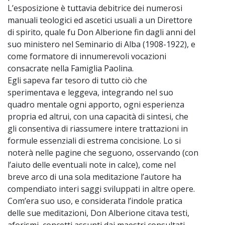
L’esposizione è tuttavia debitrice dei numerosi
manuali teologici ed ascetici usuali a un Direttore
di spirito, quale fu Don Alberione fin dagli anni del
suo ministero nel Seminario di Alba (1908-1922), e
come formatore di innumerevoli vocazioni
consacrate nella Famiglia Paolina.
Egli sapeva far tesoro di tutto ciò che
sperimentava e leggeva, integrando nel suo
quadro mentale
ogni apporto, ogni esperienza
propria ed altrui, con una capacità di sintesi, che
gli consentiva di riassumere intere trattazioni in
formule essenziali di estrema concisione. Lo si
noterà nelle pagine che seguono, osservando (con
l’aiuto delle eventuali note in calce), come nel
breve arco di una sola meditazione l’autore ha
compendiato interi saggi sviluppati in altre opere.
Com’era suo uso, e considerata l’indole pratica
delle sue meditazioni, Don Alberione citava testi,
aforismi, concetti assunti dai maestri consultati,