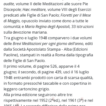
audite,
volume II delle Meditazioni alle suore Pie
Discepole;
Hæc meditare,
volume VIII degli Esercizi
predicati alle Figlie di San Paolo;
Fioretti per il Mese
di Maggio,
opuscolo inviato come dono a tutte le
comunità; e
Maria Regina degli Apostoli,
33 istruzioni
sulla devozione mariana.
Tra giugno e luglio 1948 comparvero i due volumi
delle
Brevi Meditazioni per ogni giorno dell’anno,
editi
dalla Società Apostolato Stampa - Alba (Edizioni
Paoline), stampati in realtà a Roma dalla tipografia
delle Figlie di San Paolo.
Il primo volume, di pagine 526, apparve il 4
giugno; il secondo, di pagine 439, uscì il 16 luglio
1948: entrambi prodotti con carta di scarsa qualità,
in formato pressoché tascabile e con copertina in
leggero cartoncino grigio.
Alla prima edizione seguirono altre tre:
a
a
rispettivamente nel 1952 (2
ed.), nel 1961 (3
) e nel
a
1965 (4
). La seconda differisce dalla prima per