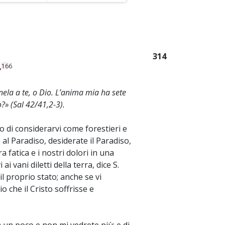
314
166
»
nela a te, o Dio. L’anima mia ha sete
o?» (Sal 42/41,2-3).
uro di considerarvi come forestieri e
e al Paradiso, desiderate il Paradiso,
 fatica e i nostri dolori in una
i vani diletti della terra, dice S.
l proprio stato; anche se vi
 che il Cristo soffrisse e