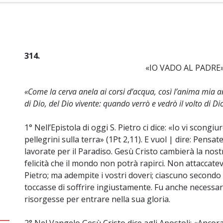
314.
«IO VADO AL PADRE
«Come la cerva anela ai corsi d’acqua, così l’anima mia a
di Dio, del Dio vivente: quando verrò e vedrò il volto di Di
1° Nell’Epistola di oggi S. Pietro ci dice: «Io vi scongi
pellegrini sulla terra» (1Pt 2,11). E vuol | dire: Pensat
lavorate per il Paradiso. Gesù Cristo cambierà la nostra
felicità che il mondo non potrà rapirci. Non attaccatevi a
Pietro; ma adempite i vostri doveri; ciascuno secondo i
toccasse di soffrire ingiustamente. Fu anche necessario
risorgesse per entrare nella sua gloria.