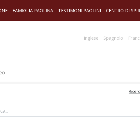
ONE
FAMIGLIA PAOLINA
TESTIMONI PAOLINI
CENTRO DI SPI
Inglese
Spagnolo
Franc
eo
Ricer