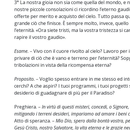
3° La nostra gioia non sia come quella del mondo, e n
nostre piccole consolazioni ci ricordino l’eterno gaud
offerte per merito e acquisto del cielo. Tutto passa qu
grande ciò che finisce. È sempre molto, invece, quell
l’eternità. «Ora siete tristi, ma la vostra tristezza si 
rapire il vostro gaudio».
Esame. –
Vivo con il cuore rivolto al cielo? Lavoro per il
privare di ciò che è vano e terreno per l’eternità? So
tribolazioni in vista della ricompensa eterna?
Proposito. –
Voglio spesso entrare in me stesso ed int
cerchi? A che aspiri? I tuoi programmi, i tuoi progetti 
desiderio di guadagnare di più per il Paradiso?
Preghiera. –
In virtù di questi misteri, concedi, o Signore
mitigando i terreni desideri, impariamo ad amare i beni ce
Atto di speranza. –
Mio Dio, spero dalla bontà vostra, pe
Gesù Cristo, nostro Salvatore, la vita eterna e le grazie n