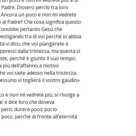
 un poco e non mi vedrete più: e di
 Padre. Dissero perciò tra loro
ice: Ancora un poco e non mi vedrete
o al Padre? Che cosa significa questo
. Conobbe pertanto Gesù che
vestigando tra di voi perché io abbia
ità vi dico, che voi piangerete e
pressi dalla tristezza, ma questa si
iste, perché è giunto il suo tempo:
a più dell’affanno a motivo
e voi siete adesso nella tristezza,
nessuno vi toglierà il vostro gaudio»
 e non mi vedrete più, si rivolge a
; e dice loro che doveva
 però, durerà poco; poi lo
poco, perché di fronte all’eternità