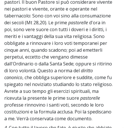
pastori. Il buon Pastore si può considerare vivente
nei pastori e vivente, orante e operante nel
tabernacolo: Sono con voi sino alla consumazione
dei secoli (Mt 28,20). Le prime
pastorelle
d'ora in
poi, sono vere suore con tutti i doveri e i diritti, i
meriti e i vantaggi della sua vita religiosa. Sono
obbligate a rinnovare i loro voti temporanei per
cinque anni, quando scadono; poi ad emetterli
perpetui, eccetto che vengano dimesse
dall'Ordinario o dalla Santa Sede; oppure si ritirino
di loro volontà. Questo a norma del
diritto
canonico
, che obbliga superiore e suddite, come fu
spiegato nel noviziato studiando lo stato religioso.
Avrete a suo tempo gli esercizi spirituali, ma
ricevuta la presente le prime suore
pastorelle
professe rinnovino i santi voti, secondo le loro
costituzioni e la formula acclusa. Poi la spediscano
a me. Verrà conservata come documento.
4. Con tutto il lavoro che fate, è giusto che abbiate
~