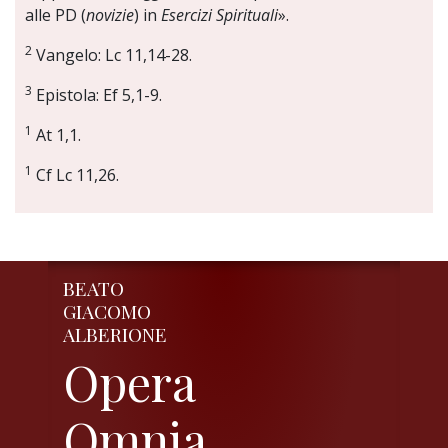
alle PD (
novizie
) in
Esercizi Spirituali
».
2
Vangelo: Lc 11,14-28.
3
Epistola: Ef 5,1-9.
1
At 1,1.
1
Cf Lc 11,26.
BEATO
GIACOMO
ALBERIONE
Opera
Omnia