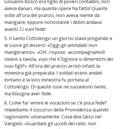
Giovanni Bosco era figlio di poveri contadini, non
aveva danari, ma quante opere ha fatto! Quante
volte all'ora del pranzo, non aveva niente da
mangiare; eppure nonostante i debiti andava
avanti. Ci vuol fede!
5. Il santo Cottolengo un giorno stava pregando e
~
le suore gli dissero: «Oggi gli ammalati non
mangeranno». «Oh! -rispose -accompagnamoli
invece a tavola, vuoi che il Signore si dimentichi dei
suoi figli?». All'ora del pranzo arrivò infatti la
minestra già preparata. I soldati erano andati
lontano e la loro minestra fu portata al
Cottolengo. Di queste cose ne succedono tante,
ma bisogna aver fede.
6. Come far venire le vocazioni se c'è poca fede?
~
Impediamo il soccorso della Provvidenza quando
ragioniamo umanamente. Cosa dice Gesù nel
Vangelo: «Guardate gli uccelli del cielo: non