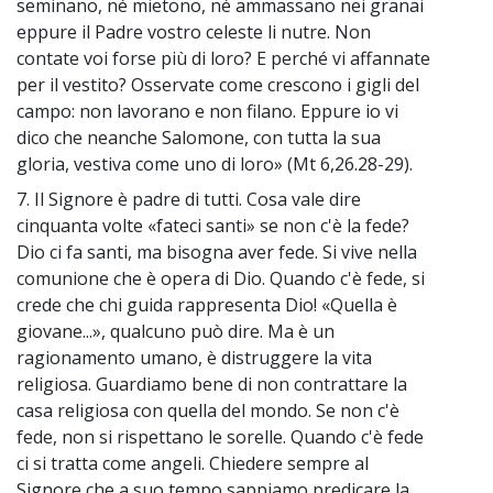
seminano, né mietono, né ammassano nei granai
eppure il Padre vostro celeste li nutre. Non
contate voi forse più di loro? E perché vi affannate
per il vestito? Osservate come crescono i gigli del
campo: non lavorano e non filano. Eppure io vi
dico che neanche Salomone, con tutta la sua
gloria, vestiva come uno di loro» (Mt 6,26.28-29).
7. Il Signore è padre di tutti. Cosa vale dire
~
cinquanta volte «fateci santi» se non c'è la fede?
Dio ci fa santi, ma bisogna aver fede. Si vive nella
comunione che è opera di Dio. Quando c'è fede, si
crede che chi guida rappresenta Dio! «Quella è
giovane...», qualcuno può dire. Ma è un
ragionamento umano, è distruggere la vita
religiosa. Guardiamo bene di non contrattare la
casa religiosa con quella del mondo. Se non c'è
fede, non si rispettano le sorelle. Quando c'è fede
ci si tratta come angeli. Chiedere sempre al
Signore che a suo tempo sappiamo predicare la