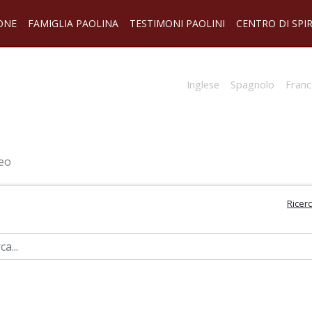
ONE
FAMIGLIA PAOLINA
TESTIMONI PAOLINI
CENTRO DI SPI
Inglese
Spagnolo
Franc
eo
Ricer