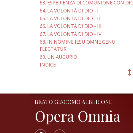
63. ESPERIENZA DI COMUNIONE CON DI
64. LA VOLONTÀ DI DIO - I
65. LA VOLONTÀ DI DIO - II
66. LA VOLONTÀ DI DIO - III
67. LA VOLONTÀ DI DIO - IV
68. IN NOMINE IESU OMNE GENU
FLECTATUR
69. UN AUGURIO
INDICE
BEATO GIACOMO ALBERIONE
Opera Omnia