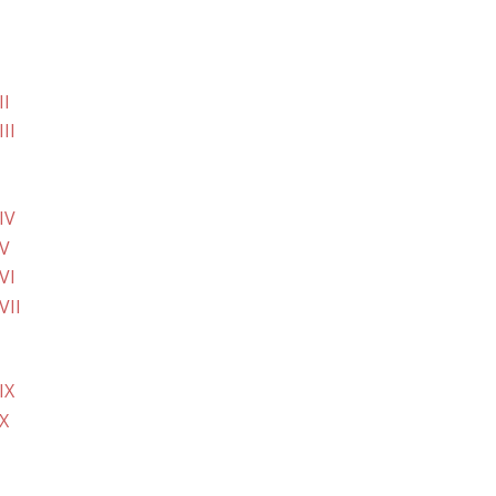
II
II
IV
 V
VI
VII
IX
X
I