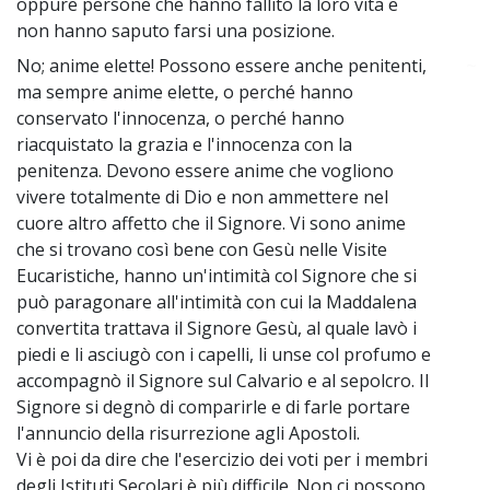
oppure persone che hanno fallito la loro vita e
non hanno saputo farsi una posizione.
No; anime elette! Possono essere anche penitenti,
~
ma sempre anime elette, o perché hanno
conservato l'innocenza, o perché hanno
riacquistato la grazia e l'innocenza con la
penitenza. Devono essere anime che vogliono
vivere totalmente di Dio e non ammettere nel
cuore altro affetto che il Signore. Vi sono anime
che si trovano così bene con Gesù nelle Visite
Eucaristiche, hanno un'intimità col Signore che si
può paragonare all'intimità con cui la Maddalena
convertita trattava il Signore Gesù, al quale lavò i
piedi e li asciugò con i capelli, li unse col profumo e
accompagnò il Signore sul Calvario e al sepolcro. Il
Signore si degnò di comparirle e di farle portare
l'annuncio della risurrezione agli Apostoli.
Vi è poi da dire che l'esercizio dei voti per i membri
degli Istituti Secolari è più difficile. Non ci possono