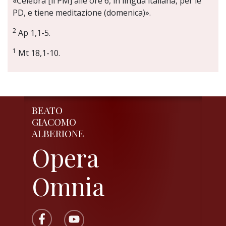
«Celebra [il PM] alle ore 6, in lingua italiana, per le
PD, e tiene meditazione (domenica)».
2
Ap 1,1-5.
1
Mt 18,1-10.
BEATO
GIACOMO
ALBERIONE
Opera
Omnia