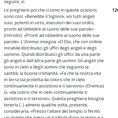
seguire, sì.
Le preghiere poi che ci sono in queste orazioni,
12
sono così: «Benedite il Signore, voi tutti angeli
suoi, potenti in virtù, esecutori dei suoi ordini,
pronti ad obbedire al suono delle sue parole»
(Introito). «Pronti ad obbedire al suono delle sue
parole». L'
Oremus
insegna: «O Dio, che con ordine
mirabile distribuisci gli uffici degli angeli e degli
uomini». Quindi distribuisci gli uffici: da una parte
gli angeli e dall'altra parte gli uomini. Gli angeli che
sono in cielo e degli uomini che seguono la
santità, la buona cristianità. «Fa che la nostra vita
in terra sia protetta da coloro che in cielo
continuamente ti assistono e ti servono» (Oremus)
sì, «da coloro che in cielo continuamente ti
assistono e ti servono». Questa preghiera bisogna
tenerla (...) almeno qualche volta, presente,
considerarla. «Presso l'altare del tempio si fermò
un angelo che aveva un turibolo d'oro in mano e a