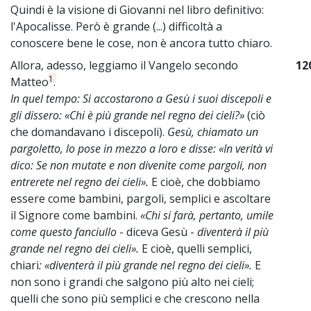
Quindi è la visione di Giovanni nel libro definitivo:
l'Apocalisse. Però è grande (...) difficoltà a
conoscere bene le cose, non è ancora tutto chiaro.
Allora, adesso, leggiamo il Vangelo secondo
12
1
Matteo
.
In quel tempo: Si accostarono a Gesù i suoi discepoli e
gli dissero: «Chi è più grande nel regno dei cieli?»
(ciò
che domandavano i discepoli).
Gesù, chiamato un
pargoletto, lo pose in mezzo a loro e disse: «In verità vi
dico: Se non mutate e non divenite come pargoli, non
entrerete nel regno dei cieli».
E cioè, che dobbiamo
essere come bambini, pargoli, semplici e ascoltare
il Signore come bambini.
«Chi si farà, pertanto, umile
come questo fanciullo
- diceva Gesù -
diventerà il più
grande nel regno dei cieli».
E cioè, quelli semplici,
chiari
: «diventerà il più grande nel regno dei cieli».
E
non sono i grandi che salgono più alto nei cieli;
quelli che sono più semplici e che crescono nella