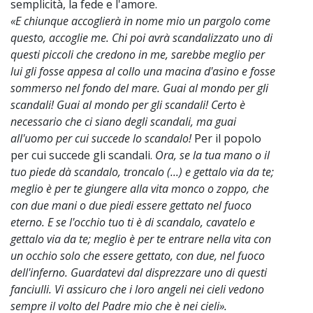
semplicità, la fede e l'amore.
«E chiunque accoglierà in nome mio un pargolo come
questo, accoglie me. Chi poi avrà scandalizzato uno di
questi piccoli che credono in me, sarebbe meglio per
lui gli fosse appesa al collo una macina d'asino e fosse
sommerso nel fondo del mare. Guai al mondo per gli
scandali! Guai al mondo per gli scandali! Certo è
necessario che ci siano degli scandali, ma guai
all'uomo per cui succede lo scandalo!
Per il popolo
per cui succede gli scandali.
Ora, se la tua mano o il
tuo piede dà scandalo, troncalo (...) e gettalo via da te;
meglio è per te giungere alla vita monco o zoppo, che
con due mani o due piedi essere gettato nel fuoco
eterno. E se l'occhio tuo ti è di scandalo, cavatelo e
gettalo via da te; meglio è per te entrare nella vita con
un occhio solo che essere gettato, con due, nel fuoco
dell'inferno. Guardatevi dal disprezzare uno di questi
fanciulli. Vi assicuro che i loro angeli nei cieli vedono
sempre il volto del Padre mio che è nei cieli».