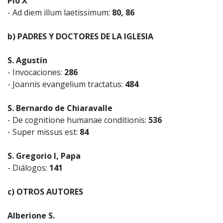
Pío X
- Ad diem illum laetissimum:
80, 86
b) PADRES Y DOCTORES DE LA IGLESIA
S. Agustín
- Invocaciones:
286
- Joannis evangelium tractatus:
484
S. Bernardo de Chiaravalle
- De cognitione humanae conditionis:
536
- Super missus est:
84
S. Gregorio I, Papa
- Diálogos:
141
c) OTROS AUTORES
Alberione S.