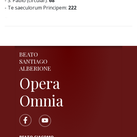
- S. Pablo (circular):
68
- Te saeculorum Principem:
222
~
BEATO
SANTIAGO
ALBERIONE
Opera
Omnia
BEATO GIACOMO