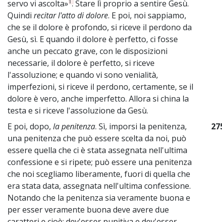
1
servo vi ascolta»
. Stare lì proprio a sentire Gesù.
Quindi
recitar l'atto di dolore
. E poi, noi sappiamo,
che se il dolore è profondo, si riceve il perdono da
Gesù, sì. E quando il dolore è perfetto, ci fosse
anche un peccato grave, con le disposizioni
necessarie, il dolore è perfetto, si riceve
l'assoluzione; e quando vi sono venialità,
imperfezioni, si riceve il perdono, certamente, se il
dolore è vero, anche imperfetto. Allora si china la
testa e si riceve l'assoluzione da Gesù.
E poi, dopo,
la penitenza
. Sì, imporsi la penitenza,
27
una penitenza che può essere scelta da noi, può
essere quella che ci è stata assegnata nell'ultima
confessione e si ripete; può essere una penitenza
che noi scegliamo liberamente, fuori di quella che
era stata data, assegnata nell'ultima confessione.
Notando che la penitenza sia veramente buona e
per esser veramente buona deve avere due
caratteri e cioè: dev'esser punitiva e dev'esser