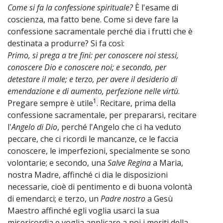
Come si fa la confessione spirituale?
È l'esame di
coscienza, ma fatto bene. Come si deve fare la
confessione sacramentale perché dia i frutti che è
destinata a produrre? Si fa così:
Primo, si prega a tre fini: per conoscere noi stessi,
conoscere Dio e conoscere noi; e secondo, per
detestare il male; e terzo, per avere il desiderio di
emendazione e di aumento, perfezione nelle virtù
.
1
Pregare sempre è utile
. Recitare, prima della
confessione sacramentale, per prepararsi, recitare
l'
Angelo di Dio
, perché l'Angelo che ci ha veduto
peccare, che ci ricordi le mancanze, ce le faccia
conoscere, le imperfezioni, specialmente se sono
volontarie; e secondo, una
Salve Regina
a Maria,
nostra Madre, affinché ci dia le disposizioni
necessarie, cioè di pentimento e di buona volontà
di emendarci; e terzo, un
Padre nostro
a Gesù
Maestro affinché egli voglia usarci la sua
misericordia e voglia applicare a noi i meriti della