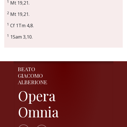
1
Mt 19,21.
2
Mt 19,21.
1
Cf 1Tm 4,8.
1
1Sam 3,10.
BEATO
GIACOMO
ALBERIONE
Opera
Omnia