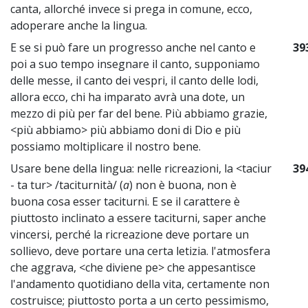
canta, allorché invece si prega in comune, ecco,
adoperare anche la lingua.
E se si può fare un progresso anche nel canto e
39
poi a suo tempo insegnare il canto, supponiamo
delle messe, il canto dei vespri, il canto delle lodi,
allora ecco, chi ha imparato avrà una dote, un
mezzo di più per far del bene. Più abbiamo grazie,
<più abbiamo> più abbiamo doni di Dio e più
possiamo moltiplicare il nostro bene.
Usare bene della lingua: nelle ricreazioni, la <taciur
39
- ta tur> /taciturnità/ (
a
) non è buona, non è
buona cosa esser taciturni. E se il carattere è
piuttosto inclinato a essere taciturni, saper anche
vincersi, perché la ricreazione deve portare un
sollievo, deve portare una certa letizia. l'atmosfera
che aggrava, <che diviene pe> che appesantisce
l'andamento quotidiano della vita, certamente non
costruisce; piuttosto porta a un certo pessimismo,