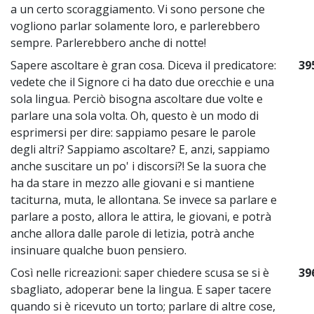
a un certo scoraggiamento. Vi sono persone che
vogliono parlar solamente loro, e parlerebbero
sempre. Parlerebbero anche di notte!
Sapere ascoltare è gran cosa. Diceva il predicatore:
39
vedete che il Signore ci ha dato due orecchie e una
sola lingua. Perciò bisogna ascoltare due volte e
parlare una sola volta. Oh, questo è un modo di
esprimersi per dire: sappiamo pesare le parole
degli altri? Sappiamo ascoltare? E, anzi, sappiamo
anche suscitare un po' i discorsi?! Se la suora che
ha da stare in mezzo alle giovani e si mantiene
taciturna, muta, le allontana. Se invece sa parlare e
parlare a posto, allora le attira, le giovani, e potrà
anche allora dalle parole di letizia, potrà anche
insinuare qualche buon pensiero.
Così nelle ricreazioni: saper chiedere scusa se si è
39
sbagliato, adoperar bene la lingua. E saper tacere
quando si è ricevuto un torto; parlare di altre cose,