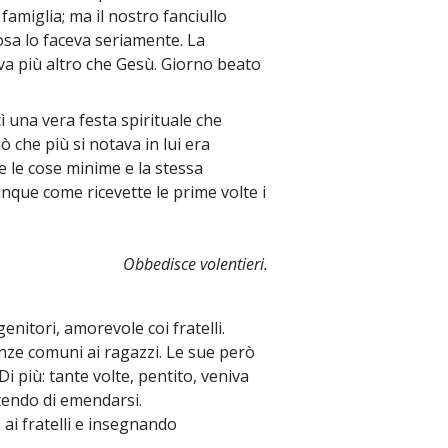
famiglia; ma il nostro fanciullo
osa lo faceva seriamente. La
va più altro che Gesù. Giorno beato
ì una vera festa spirituale che
~
ò che più si notava in lui era
e le cose minime e la stessa
unque come ricevette le prime volte i
Obbedisce volentieri.
itori, amorevole coi fratelli.
nze comuni ai ragazzi. Le sue però
i più: tante volte, pentito, veniva
tendo di emendarsi.
ai fratelli e insegnando