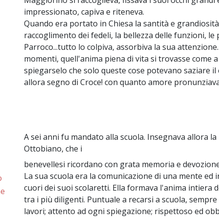
Maggiorino si raccoglieva, fissava i suoi occhi grandi e 
impressionato, capiva e riteneva.
Quando era portato in Chiesa la santità e grandiosità del
raccoglimento dei fedeli, la bellezza delle funzioni, le
Parroco...tutto lo colpiva, assorbiva la sua attenzion
momenti, quell'anima piena di vita si trovasse come a
spiegarselo che solo queste cose potevano saziare il
allora segno di Croce! con quanto amore pronunziava 
A sei anni fu mandato alla scuola. Insegnava allora la
Ottobiano, che i
benevellesi ricordano con grata memoria e devozione
La sua scuola era la comunicazione di una mente ed in 
o
cuori dei suoi scolaretti. Ella formava l'anima intiera
ne
tra i più diligenti. Puntuale a recarsi a scuola, sempre
lavori; attento ad ogni spiegazione; rispettoso ed obb