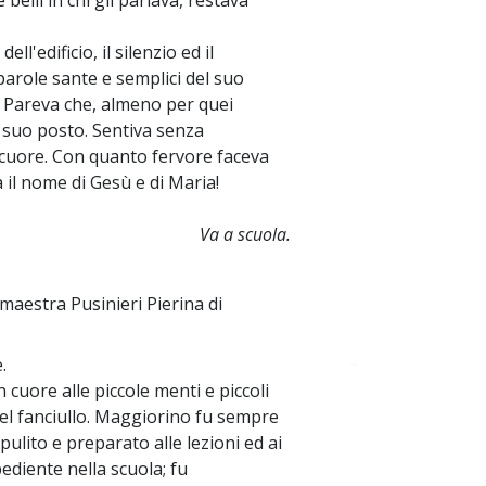
belli in chi gli parlava, restava
l'edificio, il silenzio ed il
 parole sante e semplici del suo
e. Pareva che, almeno per quei
 suo posto. Sentiva senza
 cuore. Con quanto fervore faceva
il nome di Gesù e di Maria!
Va a scuola.
 maestra Pusinieri Pierina di
.
~
cuore alle piccole menti e piccoli
 del fanciullo. Maggiorino fu sempre
 pulito e preparato alle lezioni ed ai
ediente nella scuola; fu