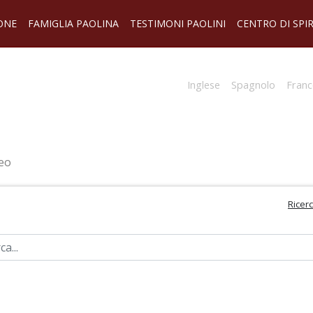
ONE
FAMIGLIA PAOLINA
TESTIMONI PAOLINI
CENTRO DI SPI
Inglese
Spagnolo
Franc
eo
Ricer