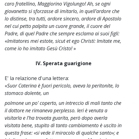
caro fratellino, Maggiorino Vigolungo! Ah, se ogni
giovanetto si sforzasse di imitarlo, in quell'ardore che
lo distinse, tra tutti, ardore sincero, ardore di Apostolo
nel cui petto palpita un cuore grande, il cuore del
Padre, di quel Padre che sempre esclama ai suoi figli:
«
Imitatores mei estote, sicut et ego Christi: Imitate me,
come io ho imitato Gesù Cristo!
»
IV. Sperata guarigione
E' la relazione d'una lettera:
«
Suor Caterina è fuori pericolo, aveva la peritonite, lo
stomaco dolente, un
polmone un po' coperto, un intreccio di mali tanto che
~
il dottore ne rimaneva perplesso. Ieri è venuta a
visitarla e l'ha trovata guarita, però dopo averla
visitata bene, stupito di tanto cambiamento è uscito in
questa frase: «si vede il miracolo di qualche santo»; e