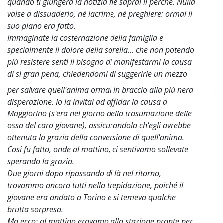
quando ti giungerà la notizia ne saprai il perché. Nulla
valse a dissuaderlo, né lacrime, né preghiere: ormai il
suo piano era fatto.
Immaginate la costernazione della famiglia e
specialmente il dolore della sorella... che non potendo
più resistere sentì il bisogno di manifestarmi la causa
di sì gran pena, chiedendomi di suggerirle un mezzo
per salvare quell'anima ormai in braccio alla più nera
~
disperazione. Io la invitai ad affidar la causa a
Maggiorino (s'era nel giorno della trasumazione delle
ossa del caro giovane), assicurandola ch'egli avrebbe
ottenuta la grazia della conversione di quell'anima.
Cosi fu fatto, onde al mattino, ci sentivamo sollevate
sperando la grazia.
Due giorni dopo ripassando di là nel ritorno,
trovammo ancora tutti nella trepidazione, poiché il
giovane era andato a Torino e si temeva qualche
brutta sorpresa.
Ma ecco: al mattino eravamo alla stazione pronte per