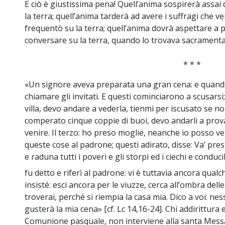
E ciò è giustissima pena! Quell’anima sospirerà assai 
la terra; quell’anima tarderà ad avere i suffragi che
frequentò su la terra; quell’anima dovrà aspettare a 
conversare su la terra, quando lo trovava sacramentat
* * *
«Un signore aveva preparata una gran cena: e quand
chiamare gli invitati. E questi cominciarono a scusars
villa, devo andare a vederla, tienmi per iscusato se no
comperato cinque coppie di buoi, devo andarli a pro
venire. Il terzo: ho preso moglie, neanche io posso ve
queste cose al padrone; questi adirato, disse: Va’ presto
e raduna tutti i poveri e gli storpi ed i ciechi e conduci
fu detto e riferì al padrone: vi è tuttavia ancora qua
insisté: esci ancora per le viuzze, cerca all’ombra dell
troverai, perché si riempia la casa mia. Dico a voi: nes
gusterà la mia cena» [cf. Lc 14,16-24]. Chi addirittura e
Comunione pasquale, non interviene alla santa Messa 