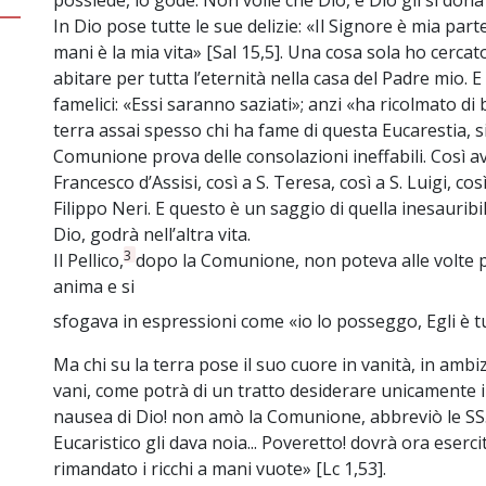
possiede, lo gode. Non volle che Dio, e Dio gli si do
In Dio pose tutte le sue delizie: «Il Signore è mia parte
mani è la mia vita» [Sal 15,5]. Una cosa sola ho cercat
abitare per tutta l’eternità nella casa del Padre mio. 
famelici: «Essi saranno saziati»; anzi «ha ricolmato di b
terra assai spesso chi ha fame di questa Eucarestia, si 
Comunione prova delle consolazioni ineffabili. Così avv
Francesco d’Assisi, così a S. Teresa, così a S. Luigi, così
Filippo Neri. E questo è un saggio di quella inesaurib
Dio, godrà nell’altra vita.
3
Il Pellico,
dopo la Comunione, non poteva alle volte pi
anima e si
sfogava in espressioni come «io lo posseggo, Egli è tu
Ma chi su la terra pose il suo cuore in vanità, in ambi
vani, come potrà di un tratto desiderare unicamente il
nausea di Dio! non amò la Comunione, abbreviò le SS
Eucaristico gli dava noia... Poveretto! dovrà ora esercit
rimandato i ricchi a mani vuote» [Lc 1,53].