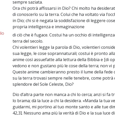
sempre saziata.
Ora chi potrà affissarsi in Dio? Chi molto ha desiderat
di conoscerlo su la terra. Colui che ha voltato via l’occ
in Dio; chi si è negata la soddisfazione di leggere cose
propria intelligenza e immaginazione
lio
di ciò che è fugace. Costui ha un occhio di intelligenz
terra del secolo.
Chi volentieri legge la parola di Dio, volentieri conside
sua legge, le cose soprannaturali; costui è pronto all
anime così assuefatte alla lettura della Bibbia e [di 
vedono e non gustano più le cose della terra; non vi p
Queste anime cambieranno presto il lume della fede co
su la terra trovasi sempre nelle tenebre, come potrà 
splendore del Sole Celeste, Dio?
Dio d’altra parte non manca a chi lo cerca; anzi si fa t
lo brama; dà la luce a chi la desidera. «Manda la tua ve
guidarmi, mi portino al tuo monte santo e alle tue dim
42,3]. Nessuno ama più la verità di Dio e la sua luce di 