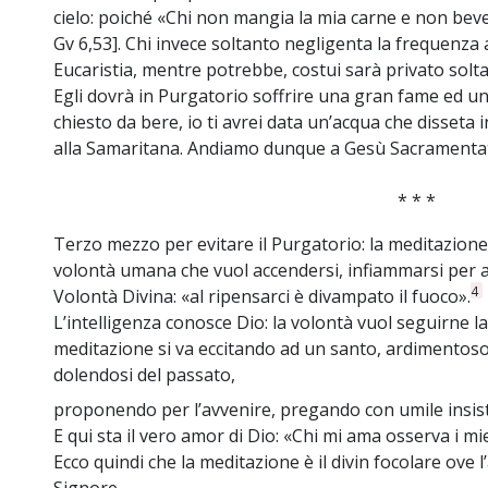
cielo: poiché «Chi non mangia la mia carne e non beve 
Gv 6,53]. Chi invece soltanto negligenta la frequenza 
Eucaristia, mentre potrebbe, costui sarà privato sol
Egli dovrà in Purgatorio soffrire una gran fame ed un
chiesto da bere, io ti avrei data un’acqua che disseta i
alla Samaritana. Andiamo dunque a Gesù Sacramenta
* * *
Terzo mezzo per evitare il Purgatorio: la meditazione 
volontà umana che vuol accendersi, infiammarsi per a
4
Volontà Divina: «al ripensarci è divampato il fuoco».
L’intelligenza conosce Dio: la volontà vuol seguirne la le
meditazione si va eccitando ad un santo, ardimentoso
dolendosi del passato,
proponendo per l’avvenire, pregando con umile insis
E qui sta il vero amor di Dio: «Chi mi ama osserva i mi
Ecco quindi che la meditazione è il divin focolare ove 