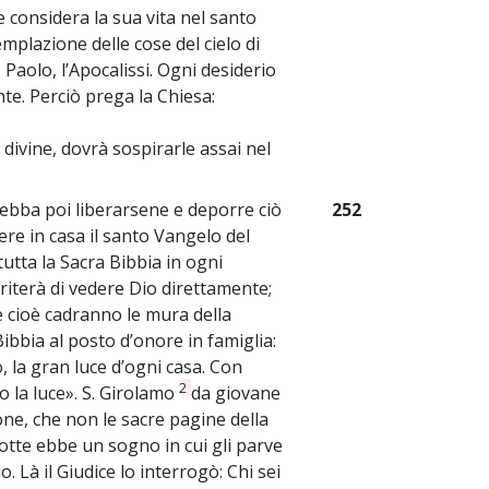
 considera la sua vita nel santo
plazione delle cose del cielo di
. Paolo, l’Apocalissi. Ogni desiderio
te. Perciò prega la Chiesa:
 divine, dovrà sospirarle assai nel
debba poi liberarsene e deporre ciò
252
ere in casa il santo Vangelo del
tutta la Sacra Bibbia in ogni
riterà di vedere Dio direttamente;
e cioè cadranno le mura della
ibbia al posto d’onore in famiglia:
o, la gran luce d’ogni casa. Con
2
o la luce». S. Girolamo
da giovane
one, che non le sacre pagine della
otte ebbe un sogno in cui gli parve
. Là il Giudice lo interrogò: Chi sei