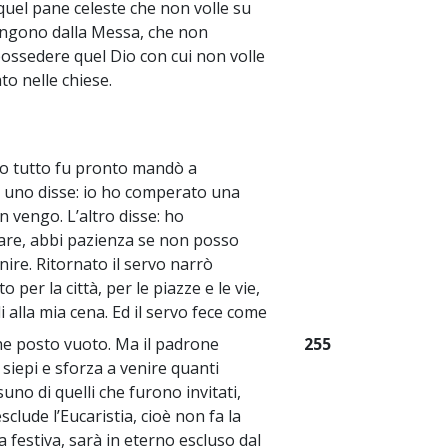
quel pane celeste che non volle su
 vengono dalla Messa, che non
possedere quel Dio con cui non volle
o nelle chiese.
o tutto fu pronto mandò a
i; uno disse: io ho comperato una
n vengo. L’altro disse: ho
vare, abbi pazienza se non posso
nire. Ritornato il servo narrò
 per la città, per le piazze e le vie,
li alla mia cena. Ed il servo fece come
lche posto vuoto. Ma il padrone
255
e siepi e sforza a venire quanti
suno di quelli che furono invitati,
sclude l’Eucaristia, cioè non fa la
festiva, sarà in eterno escluso dal