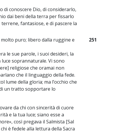
o di conoscere Dio, di considerarlo,
hio dai beni della terra per fissarlo
 terrene, fantasiose, e di pascere la
a molto puro; libero dalla ruggine e
251
ra le sue parole, i suoi desideri, la
a luce soprannaturale. Vi sono
opere] religiose che oramai non
arlano che il linguaggio della fede.
l lume della gloria; ma l’occhio che
di un tratto sopportare lo
rovare da chi con sincerità di cuore
rità e la tua luce; siano esse a
ore», così pregava il Salmista [Sal
chi è fedele alla lettura della Sacra