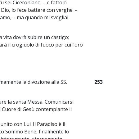
tu sei Ciceroniano; – e fattolo
Dio, lo fece battere con verghe. –
olamo, – ma quando mi svegliai
ra vita dovrà subire un castigo;
à il crogiuolo di fuoco per cui l’oro
mamente la divozione alla SS.
253
re la santa Messa. Comunicarsi
l Cuore di Gesù contemplante il
nito con Lui. Il Paradiso è il
sto Sommo Bene, finalmente lo