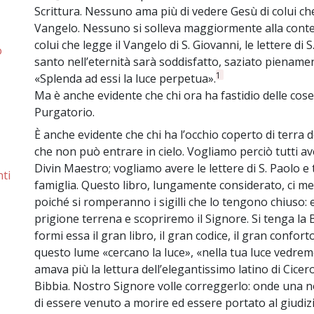
Scrittura. Nessuno ama più di vedere Gesù di colui che
Vangelo. Nessuno si solleva maggiormente alla contem
colui che legge il Vangelo di S. Giovanni, le lettere di S
o
santo nell’eternità sarà soddisfatto, saziato pienamen
1
«Splenda ad essi la luce perpetua».
Ma è anche evidente che chi ora ha fastidio delle cose
Purgatorio.
È anche evidente che chi ha l’occhio coperto di terra 
che non può entrare in cielo. Vogliamo perciò tutti av
Divin Maestro; vogliamo avere le lettere di S. Paolo e 
ti
famiglia. Questo libro, lungamente considerato, ci me
poiché si romperanno i sigilli che lo tengono chiuso: 
prigione terrena e scopriremo il Signore. Si tenga la B
formi essa il gran libro, il gran codice, il gran confort
questo lume «cercano la luce», «nella tua luce vedrem
amava più la lettura dell’elegantissimo latino di Cicer
Bibbia. Nostro Signore volle correggerlo: onde una n
di essere venuto a morire ed essere portato al giudizio