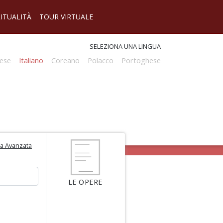
RITUALITÀ
TOUR VIRTUALE
SELEZIONA UNA LINGUA
ese
Italiano
Coreano
Polacco
Portoghese
ca Avanzata
LE OPERE