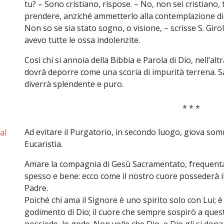
tu? – Sono cristiano, rispose. – No, non sei cristiano, 
prendere, anziché ammetterlo alla contemplazione di 
Non so se sia stato sogno, o visione, – scrisse S. Gir
avevo tutte le ossa indolenzite.
Così chi si annoia della Bibbia e Parola di Dio, nell’alt
dovrà deporre come una scoria di impurità terrena. Sar
diverrà splendente e puro.
* * *
Ad evitare il Purgatorio, in secondo luogo, giova som
al
Eucaristia.
Amare la compagnia di Gesù Sacramentato, frequenta
spesso e bene: ecco come il nostro cuore possederà i
Padre.
Poiché chi ama il Signore è uno spirito solo con Lui; è u
godimento di Dio; il cuore che sempre sospirò a que