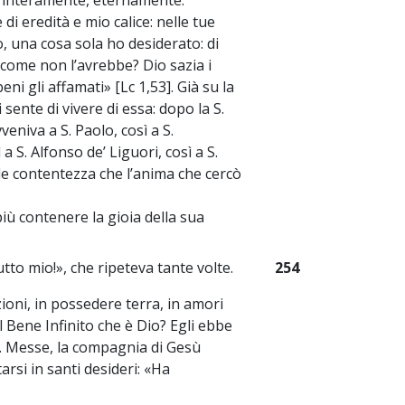
na interamente, eternamente.
 di eredità e mio calice: nelle tue
o, una cosa sola ho desiderato: di
E come non l’avrebbe? Dio sazia i
eni gli affamati» [Lc 1,53]. Già su la
sente di vivere di essa: dopo la S.
eniva a S. Paolo, così a S.
 a S. Alfonso de’ Liguori, così a S.
ile contentezza che l’anima che cercò
ù contenere la gioia della sua
tto mio!», che ripeteva tante volte.
254
zioni, in possedere terra, in amori
 Bene Infinito che è Dio? Egli ebbe
. Messe, la compagnia di Gesù
arsi in santi desideri: «Ha