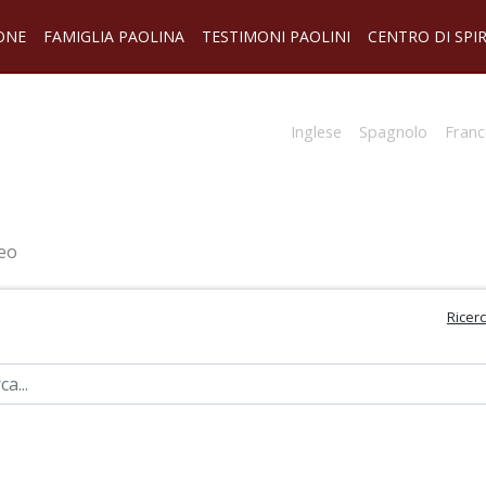
ONE
FAMIGLIA PAOLINA
TESTIMONI PAOLINI
CENTRO DI SPI
Inglese
Spagnolo
Franc
eo
Ricer