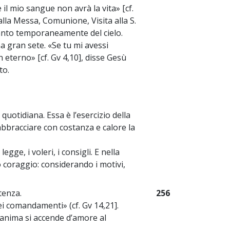
il mio sangue non avrà la vita» [cf.
alla Messa, Comunione, Visita alla S.
tanto temporaneamente del cielo.
a gran sete. «Se tu mi avessi
n eterno» [cf. Gv 4,10], disse Gesù
to.
quotidiana. Essa è l’esercizio della
bbracciare con costanza e calore la
gge, i voleri, i consigli. E nella
 coraggio: considerando i motivi,
tenza.
256
ei comandamenti» (cf. Gv 14,21].
l’anima si accende d’amore al