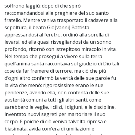
soffrono laggiù; dopo di che spirò
raccomandandosi alle preghiere del suo santo
fratello. Mentre veniva trasportato il cadavere alla
sepoltura, il beato Gio[vanni] Battista
appressandosi al feretro, ordinò alla sorella di
levarsi, ed ella quasi risvegliandosi da un sonno
profondo, ritornò con istrepitoso miracolo in vita.
Nel tempo che proseguì a vivere sulla terra
quell’anima santa raccontava sul giudizio di Dio tali
cose da far fremere di terrore, ma ciò che più
d’ogni altro confermò la verità delle sue parole fu
la vita che menò: rigorosissime erano le sue
penitenze, avendo ella, non contenta delle sue
austerità comuni a tutti gli altri santi, come
sarebbero le veglie, i cilizi, i digiuni, e le discipline,
inventato nuovi segreti per martoriare il suo
corpo. E poiché di ciò veniva talvolta ripresa e
biasimata, avida com’era di umiliazioni e