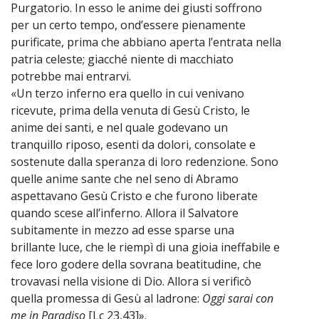
Purgatorio. In esso le anime dei giusti soffrono
per un certo tempo, ond’essere pienamente
purificate, prima che abbiano aperta l’entrata nella
patria celeste; giacché niente di macchiato
potrebbe mai entrarvi.
«Un terzo inferno era quello in cui venivano
ricevute, prima della venuta di Gesù Cristo, le
anime dei santi, e nel quale godevano un
tranquillo riposo, esenti da dolori, consolate e
sostenute dalla speranza di loro redenzione. Sono
quelle anime sante che nel seno di Abramo
aspettavano Gesù Cristo e che furono liberate
quando scese all’inferno. Allora il Salvatore
subitamente in mezzo ad esse sparse una
brillante luce, che le riempì di una gioia ineffabile e
fece loro godere della sovrana beatitudine, che
trovavasi nella visione di Dio. Allora si verificò
quella promessa di Gesù al ladrone:
Oggi sarai con
me in Paradiso
[Lc 23,43]».