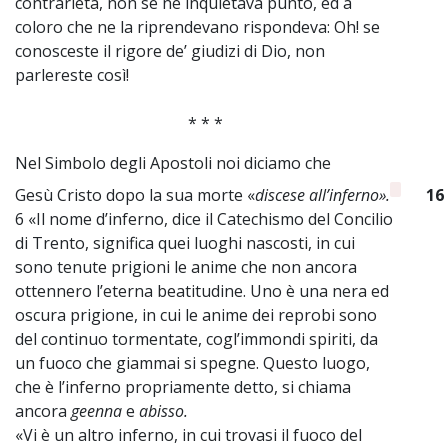
contrarietà, non se ne inquietava punto, ed a
coloro che ne la riprendevano rispondeva: Oh! se
conosceste il rigore de’ giudizi di Dio, non
parlereste così!
* * *
Nel Simbolo degli Apostoli noi diciamo che
Gesù Cristo dopo la sua morte «
discese all’inferno».
16
6 «Il nome d’inferno, dice il Catechismo del Concilio
di Trento, significa quei luoghi nascosti, in cui
sono tenute prigioni le anime che non ancora
ottennero l’eterna beatitudine. Uno è una nera ed
oscura prigione, in cui le anime dei reprobi sono
del continuo tormentate, cogl’immondi spiriti, da
un fuoco che giammai si spegne. Questo luogo,
che è l’inferno propriamente detto, si chiama
ancora
geenna
e
abisso.
«Vi è un altro inferno, in cui trovasi il fuoco del