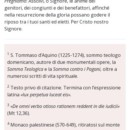
Preghiamo
: Assolvi, o Signore, le anime dei
genitori, dei congiunti e dei benefattori, affinché
nella resurrezione della gloria possano godere il
riposo tra i tuoi santi ed eletti. Per Cristo nostro
Signore.
1
S. Tommaso d’Aquino (1225-1274), sommo teologo
domenicano, autore di due monumentali opere, la
Somma Teologica
e la
Somma contro i Pagani,
oltre a
numerosi scritti di vita spirituale.
2
Testo privo di citazione. Termina con l’espressione
latina
«lux perpetua luceat eis».
3
«De omni verbo otioso rationem reddent in die iudicii»
(Mt 12,36).
4
Monaco palestinese (570-649), ritiratosi sul monte