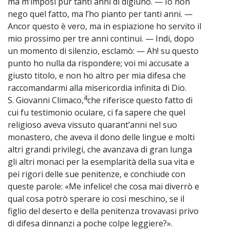
ma m’imposi pur tanti anni di digiuno. — Io non
nego quel fatto, ma l’ho pianto per tanti anni. —
Ancor questo è vero, ma in espiazione ho servito il
mio prossimo per tre anni continui. — Indi, dopo
un momento di silenzio, esclamò: — Ah! su questo
punto ho nulla da rispondere; voi mi accusate a
giusto titolo, e non ho altro per mia difesa che
raccomandarmi alla misericordia infinita di Dio.
4
S. Giovanni Climaco,
che riferisce questo fatto di
cui fu testimonio oculare, ci fa sapere che quel
religioso aveva vissuto quarant’anni nel suo
monastero, che aveva il dono delle lingue e molti
altri grandi privilegi, che avanzava di gran lunga
gli altri monaci per la esemplarità della sua vita e
pei rigori delle sue penitenze, e conchiude con
queste parole: «Me infelice! che cosa mai diverrò e
qual cosa potrò sperare io così meschino, se il
figlio del deserto e della penitenza trovavasi privo
di difesa dinnanzi a poche colpe leggiere?».