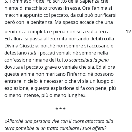
S. Tommaso
dice: «È scritto della Sapienza che
niente di macchiato trovasi in essa. Ora l’anima si
macchia appunto col peccato, da cui può purificarsi
però con la penitenza. Ma spesso accade che una
penitenza completa e piena non si fa sulla terra.
12
Ed allora si passa all’eternità portando debiti colla
Divina Giustizia: poiché non sempre si accusano e
detestano
tutti
i peccati veniali; né sempre nella
confessione rimane del tutto
scancellata la pena
dovuta al peccato grave o veniale che sia. Ed allora
queste anime non meritano l’inferno; né possono
entrare in cielo; è necessario che vi sia un luogo di
espiazione, e questa espiazione si fa con pene, più
o meno intense, più o meno lunghe».
* * *
«
Allorché una persona vive con il cuore attaccato alla
terra potrebbe di un tratto cambiare i suoi affetti?