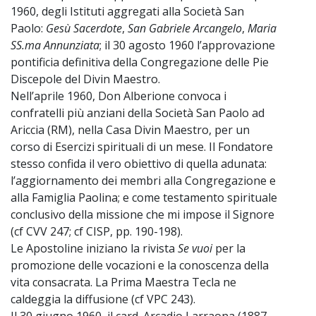
1960, degli Istituti aggregati alla Società San
Paolo:
Gesù Sacerdote
,
San Gabriele Arcangelo
,
Maria
SS.ma Annunziata
; il 30 agosto 1960 l’approvazione
pontificia definitiva della Congregazione delle Pie
Discepole del Divin Maestro.
Nell’aprile 1960, Don Alberione convoca i
confratelli più anziani della Società San Paolo ad
Ariccia (RM), nella Casa Divin Maestro, per un
corso di Esercizi spirituali di un mese. Il Fondatore
stesso confida il vero obiettivo di quella adunata:
l’aggiornamento dei membri alla Congregazione e
alla Famiglia Paolina; e come testamento spirituale
conclusivo della missione che mi impose il Signore
(cf CVV 247; cf CISP, pp. 190-198).
Le Apostoline iniziano la rivista
Se vuoi
per la
promozione delle vocazioni e la conoscenza della
vita consacrata. La Prima Maestra Tecla ne
caldeggia la diffusione (cf VPC 243).
Il 30 giugno 1960, il card. Arcadio Larraona (1887-