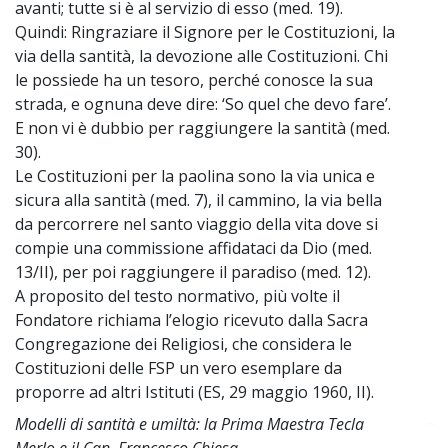
avanti; tutte si è al servizio di esso (med. 19).
Quindi: Ringraziare il Signore per le Costituzioni, la
via della santità, la devozione alle Costituzioni. Chi
le possiede ha un tesoro, perché conosce la sua
strada, e ognuna deve dire: ‘So quel che devo fare’.
E non vi è dubbio per raggiungere la santità (med.
30).
Le Costituzioni per la paolina sono la via unica e
sicura alla santità (med. 7), il cammino, la via bella
da percorrere nel santo viaggio della vita dove si
compie una commissione affidataci da Dio (med.
13/II), per poi raggiungere il paradiso (med. 12).
A proposito del testo normativo, più volte il
Fondatore richiama l’elogio ricevuto dalla Sacra
Congregazione dei Religiosi, che considera le
Costituzioni delle FSP un vero esemplare da
proporre ad altri Istituti (ES, 29 maggio 1960, II).
Modelli di santità e umiltà: la Prima Maestra Tecla
~
Merlo e il Can. Francesco Chiesa