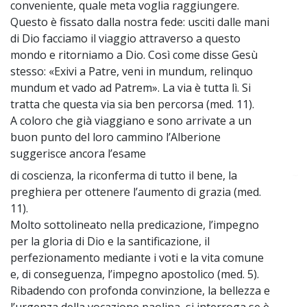
conveniente, quale meta voglia raggiungere.
Questo è fissato dalla nostra fede: usciti dalle mani
di Dio facciamo il viaggio attraverso a questo
mondo e ritorniamo a Dio. Così come disse Gesù
stesso: «Exivi a Patre, veni in mundum, relinquo
mundum et vado ad Patrem». La via è tutta lì. Si
tratta che questa via sia ben percorsa (med. 11).
A coloro che già viaggiano e sono arrivate a un
buon punto del loro cammino l’Alberione
suggerisce ancora l’esame
di coscienza, la riconferma di tutto il bene, la
~
preghiera per ottenere l’aumento di grazia (med.
11).
Molto sottolineato nella predicazione, l’impegno
per la gloria di Dio e la santificazione, il
perfezionamento mediante i voti e la vita comune
e, di conseguenza, l’impegno apostolico (med. 5).
Ribadendo con profonda convinzione, la bellezza e
l’urgenza della vocazione paolina, si interroga se è