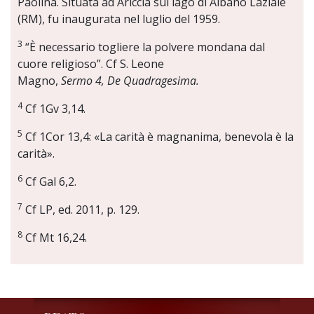
Paolina. Situata ad Ariccia sul lago di Albano Laziale
(RM), fu inaugurata nel luglio del 1959.
3
“È necessario togliere la polvere mondana dal
cuore religioso”. Cf S. Leone
Magno,
Sermo 4, De Quadragesima.
4
Cf 1Gv 3,14.
5
Cf 1Cor 13,4: «La carità è magnanima, benevola è la
carità».
6
Cf Gal 6,2.
7
Cf LP, ed. 2011, p. 129.
8
Cf Mt 16,24.