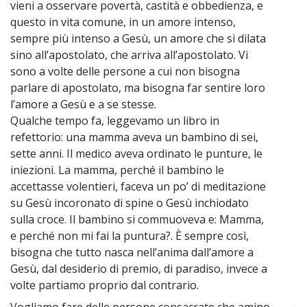
vieni a osservare povertà, castità e obbedienza, e
questo in vita comune, in un amore intenso,
sempre più intenso a Gesù, un amore che si dilata
sino all’apostolato, che arriva all’apostolato. Vi
sono a volte delle persone a cui non bisogna
parlare di apostolato, ma bisogna far sentire loro
l’amore a Gesù e a se stesse.
Qualche tempo fa, leggevamo un libro in
refettorio: una mamma aveva un bambino di sei,
sette anni. Il medico aveva ordinato le punture, le
iniezioni. La mamma, perché il bambino le
accettasse volentieri, faceva un po’ di meditazione
su Gesù incoronato di spine o Gesù inchiodato
sulla croce. Il bambino si commuoveva e: Mamma,
e perché non mi fai la puntura?. È sempre così,
bisogna che tutto nasca nell’anima dall’amore a
Gesù, dal desiderio di premio, di paradiso, invece a
volte partiamo proprio dal contrario.
Vogliamo fare delle persone consacrate che amino
~