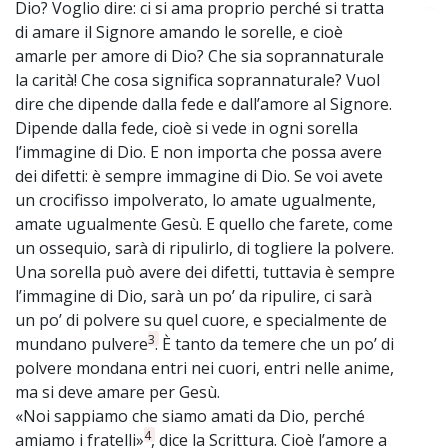
Dio? Voglio dire: ci si ama proprio perché si tratta
~
di amare il Signore amando le sorelle, e cioè
amarle per amore di Dio? Che sia soprannaturale
la carità! Che cosa significa soprannaturale? Vuol
dire che dipende dalla fede e dall’amore al Signore.
Dipende dalla fede, cioè si vede in ogni sorella
l’immagine di Dio. E non importa che possa avere
dei difetti: è sempre immagine di Dio. Se voi avete
un crocifisso impolverato, lo amate ugualmente,
amate ugualmente Gesù. E quello che farete, come
un ossequio, sarà di ripulirlo, di togliere la polvere.
Una sorella può avere dei difetti, tuttavia è sempre
l’immagine di Dio, sarà un po’ da ripulire, ci sarà
un po’ di polvere su quel cuore, e specialmente de
3
mundano pulvere
. È tanto da temere che un po’ di
polvere mondana entri nei cuori, entri nelle anime,
ma si deve amare per Gesù.
«Noi sappiamo che siamo amati da Dio, perché
4
amiamo i fratelli»
, dice la Scrittura. Cioè l’amore a