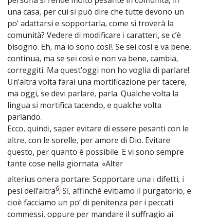
una casa, per cui si può dire che tutte devono un
po’ adattarsi e sopportarla, come si troverà la
comunità? Vedere di modificare i caratteri, se c’è
bisogno. Eh, ma io sono così!. Se sei così e va bene,
continua, ma se sei così e non va bene, cambia,
correggiti. Ma quest’oggi non ho voglia di parlare!.
Un’altra volta farai una mortificazione per tacere,
ma oggi, se devi parlare, parla. Qualche volta la
lingua si mortifica tacendo, e qualche volta
parlando.
Ecco, quindi, saper evitare di essere pesanti con le
altre, con le sorelle, per amore di Dio. Evitare
questo, per quanto è possibile. E vi sono sempre
tante cose nella giornata: «Alter
alterius onera portare: Sopportare una i difetti, i
~
6
pesi dell’altra
. Sì, affinché evitiamo il purgatorio, e
cioè facciamo un po’ di penitenza per i peccati
commessi, oppure per mandare il suffragio ai