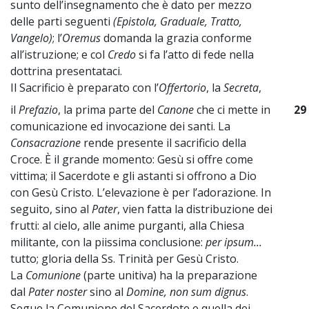
sunto dell’insegnamento che è dato per mezzo
delle parti seguenti
(Epistola, Graduale, Tratto,
Vangelo)
; l’
Oremus
domanda la grazia conforme
all’istruzione; e col
Credo
si fa l’atto di fede nella
dottrina presentataci.
Il Sacrificio è preparato con l’
Offertorio
, la
Secreta
,
il
Prefazio
, la prima parte del
Canone
che ci mette in
29
comunicazione ed invocazione dei santi. La
Consacrazione
rende presente il sacrificio della
Croce. È il grande momento: Gesù si offre come
vittima; il Sacerdote e gli astanti si offrono a Dio
con Gesù Cristo. L’elevazione è per l’adorazione. In
seguito, sino al
Pater
, vien fatta la distribuzione dei
frutti: al cielo, alle anime purganti, alla Chiesa
militante, con la piissima conclusione:
per ipsum...
tutto; gloria della Ss. Trinità per Gesù Cristo.
La
Comunione
(parte unitiva) ha la preparazione
dal
Pater noster
sino al
Domine, non sum dignus
.
Segue la Comunione del Sacerdote e quella dei