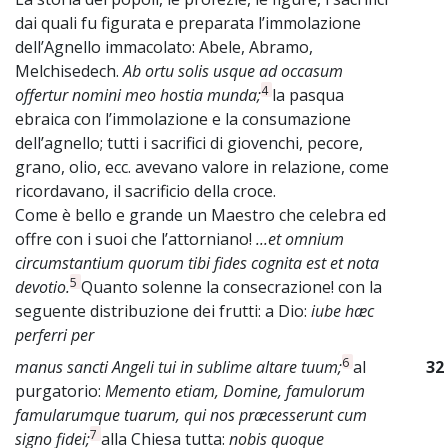
dai quali fu figurata e preparata l’immolazione
dell’Agnello immacolato: Abele, Abramo,
Melchisedech.
Ab ortu solis usque ad occasum
4
offertur nomini meo hostia munda;
la pasqua
ebraica con l’immolazione e la consumazione
dell’agnello; tutti i sacrifici di giovenchi, pecore,
grano, olio, ecc. avevano valore in relazione, come
ricordavano, il sacrificio della croce.
Come è bello e grande un Maestro che celebra ed
offre con i suoi che l’attorniano!
...et omnium
circumstantium quorum tibi fides cognita est et nota
5
devotio.
Quanto solenne la consecrazione! con la
seguente distribuzione dei frutti: a Dio:
iube hæc
perferri per
6
manus sancti Angeli tui in sublime altare tuum;
al
32
purgatorio:
Memento etiam, Domine, famulorum
famularumque tuarum, qui nos præcesserunt cum
7
signo fidei;
alla Chiesa tutta:
nobis quoque