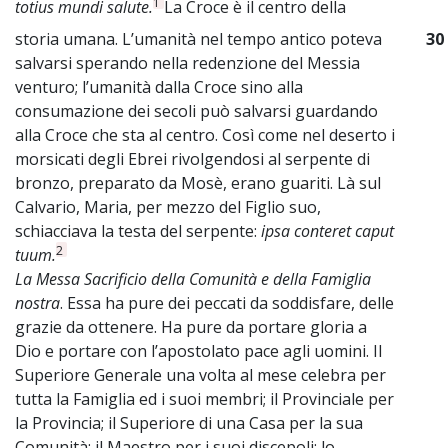
1
totius mundi salute.
La Croce è il centro della
storia umana. L’umanità nel tempo antico poteva
30
salvarsi sperando nella redenzione del Messia
venturo; l’umanità dalla Croce sino alla
consumazione dei secoli può salvarsi guardando
alla Croce che sta al centro. Così come nel deserto i
morsicati degli Ebrei rivolgendosi al serpente di
bronzo, preparato da Mosè, erano guariti. Là sul
Calvario, Maria, per mezzo del Figlio suo,
schiacciava la testa del serpente:
ipsa conteret caput
2
tuum.
La Messa Sacrificio della Comunità e della Famiglia
nostra
. Essa ha pure dei peccati da soddisfare, delle
grazie da ottenere. Ha pure da portare gloria a
Dio e portare con l’apostolato pace agli uomini. Il
Superiore Generale una volta al mese celebra per
tutta la Famiglia ed i suoi membri; il Provinciale per
la Provincia; il Superiore di una Casa per la sua
Comunità; il Maestro per i suoi discepoli; lo