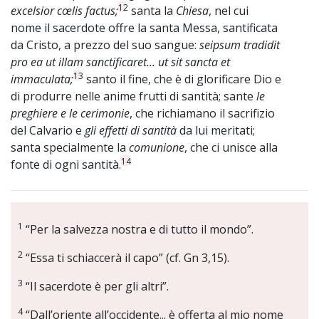
12
excelsior cœlis factus;
santa la
Chiesa
, nel cui
nome il sacerdote offre la santa Messa, santificata
da Cristo, a prezzo del suo sangue:
seipsum tradidit
pro ea ut illam sanctificaret... ut sit sancta et
13
immaculata;
santo il fine, che è di glorificare Dio e
di produrre nelle anime frutti di santità; sante
le
preghiere e le cerimonie
, che richiamano il sacrifizio
del Calvario e
gli effetti di santità
da lui meritati;
santa specialmente la
comunione
, che ci unisce alla
14
fonte di ogni santità.
1
“Per la salvezza nostra e di tutto il mondo”.
2
“Essa ti schiaccerà il capo” (cf. Gn 3,15).
3
“Il sacerdote è per gli altri”.
4
“Dall’oriente all’occidente... è offerta al mio nome