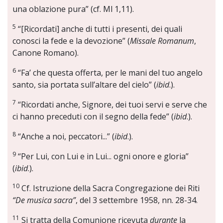
una oblazione pura” (cf. Ml 1,11).
5
“[Ricordati] anche di tutti i presenti, dei quali
conosci la fede e la devozione” (
Missale Romanum
,
Canone Romano).
6
“Fa’ che questa offerta, per le mani del tuo angelo
santo, sia portata sull’altare del cielo” (
ibid
.).
7
“Ricordati anche, Signore, dei tuoi servi e serve che
ci hanno preceduti con il segno della fede” (
ibid
.).
8
“Anche a noi, peccatori...” (
ibid
.).
9
“Per Lui, con Lui e in Lui... ogni onore e gloria”
(
ibid
.).
10
Cf. Istruzione della Sacra Congregazione dei Riti
“De musica sacra”
, del 3 settembre 1958, nn. 28-34.
11
Si tratta della Comunione ricevuta
durante
la