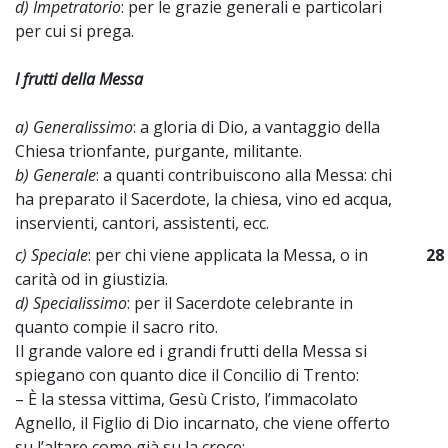
d) Impetratorio
: per le grazie generali e particolari
per cui si prega.
I frutti della Messa
a) Generalissimo
: a gloria di Dio, a vantaggio della
Chiesa trionfante, purgante, militante.
b) Generale
: a quanti contribuiscono alla Messa: chi
ha preparato il Sacerdote, la chiesa, vino ed acqua,
inservienti, cantori, assistenti, ecc.
c) Speciale
: per chi viene applicata la Messa, o in
28
carità od in giustizia.
d) Specialissimo
: per il Sacerdote celebrante in
quanto compie il sacro rito.
Il grande valore ed i grandi frutti della Messa si
spiegano con quanto dice il Concilio di Trento:
– È la stessa vittima, Gesù Cristo, l’immacolato
Agnello, il Figlio di Dio incarnato, che viene offerto
su l’altare come già su la croce;