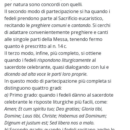
per natura sono concordi con quelli.
Il secondo modo di partecipazione si ha quando i
fedeli prendono parte al Sacrificio eucaristico,
recitando le
preghiere comuni
e
cantando
. Si cerchi
di adattare convenientemente preghiere e canti
alle singole parti della Messa, tenendo fermo
quanto è prescritto al n. 14 c.
Il terzo modo, infine, più completo, si ottiene
quando i fedeli
rispondono liturgicamente
al
sacerdote celebrante, quasi dialogando con lui e
dicendo ad alta voce le parti loro proprie.
In questo modo di partecipazione più completa si
distinguono quattro gradi:
a)
Primo grado: quando i fedeli dànno al sacerdote
celebrante le risposte liturgiche più facili, come:
Amen; Et cum spiritu tuo; Deo gratias; Gloria tibi,
Domine; Laus tibi, Christe; Habemus ad Dominum;
Dignum et justum est; Sed libera nos a malo.
b)
Secondo grado: quando i fedeli recitano anche le