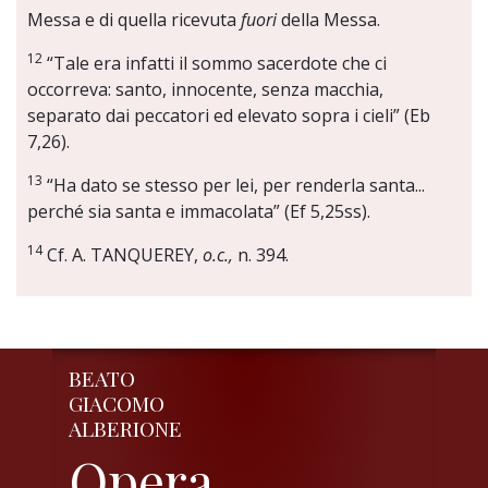
Messa e di quella ricevuta
fuori
della Messa.
12
“Tale era infatti il sommo sacerdote che ci
occorreva: santo, innocente, senza macchia,
separato dai peccatori ed elevato sopra i cieli” (Eb
7,26).
13
“Ha dato se stesso per lei, per renderla santa...
perché sia santa e immacolata” (Ef 5,25ss).
14
Cf. A. TANQUEREY,
o.c.,
n. 394.
BEATO
GIACOMO
ALBERIONE
Opera