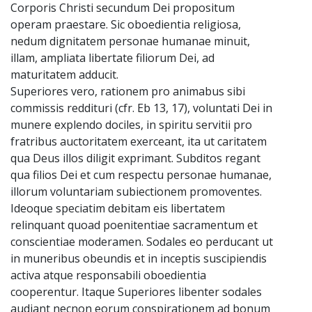
Corporis Christi secundum Dei propositum
operam praestare. Sic oboedientia religiosa,
nedum dignitatem personae humanae minuit,
illam, ampliata libertate filiorum Dei, ad
maturitatem adducit.
Superiores vero, rationem pro animabus sibi
commissis reddituri (cfr. Eb 13, 17), voluntati Dei in
munere explendo dociles, in spiritu servitii pro
fratribus auctoritatem exerceant, ita ut caritatem
qua Deus illos diligit exprimant. Subditos regant
qua filios Dei et cum respectu personae humanae,
illorum voluntariam subiectionem promoventes.
Ideoque speciatim debitam eis libertatem
relinquant quoad poenitentiae sacramentum et
conscientiae moderamen. Sodales eo perducant ut
in muneribus obeundis et in inceptis suscipiendis
activa atque responsabili oboedientia
cooperentur. Itaque Superiores libenter sodales
audiant necnon eorum conspirationem ad bonum