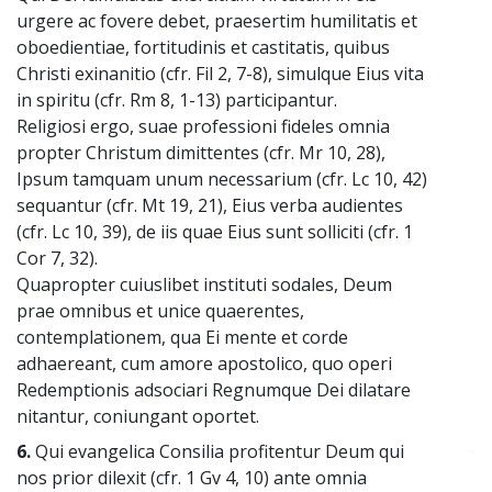
urgere ac fovere debet, praesertim humilitatis et
oboedientiae, fortitudinis et castitatis, quibus
Christi exinanitio (cfr. Fil 2, 7-8), simulque Eius vita
in spiritu (cfr. Rm 8, 1-13) participantur.
Religiosi ergo, suae professioni fideles omnia
propter Christum dimittentes (cfr. Mr 10, 28),
Ipsum tamquam unum necessarium (cfr. Lc 10, 42)
sequantur (cfr. Mt 19, 21), Eius verba audientes
(cfr. Lc 10, 39), de iis quae Eius sunt solliciti (cfr. 1
Cor 7, 32).
Quapropter cuiuslibet instituti sodales, Deum
prae omnibus et unice quaerentes,
contemplationem, qua Ei mente et corde
adhaereant, cum amore apostolico, quo operi
Redemptionis adsociari Regnumque Dei dilatare
nitantur, coniungant oportet.
6.
Qui evangelica Consilia profitentur Deum qui
~
nos prior dilexit (cfr. 1 Gv 4, 10) ante omnia