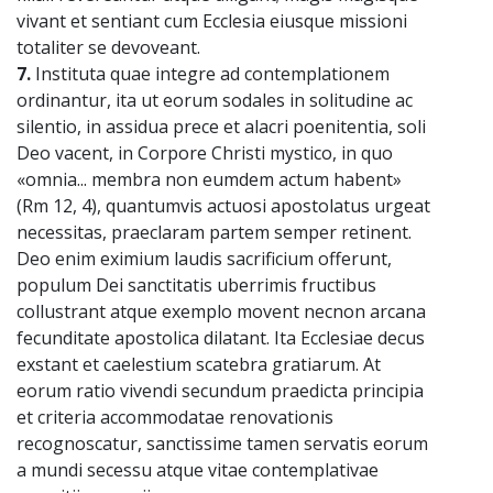
vivant et sentiant cum Ecclesia eiusque missioni
totaliter se devoveant.
7.
Instituta quae integre ad contemplationem
ordinantur, ita ut eorum sodales in solitudine ac
silentio, in assidua prece et alacri poenitentia, soli
Deo vacent, in Corpore Christi mystico, in quo
«omnia... membra non eumdem actum habent»
(Rm 12, 4), quantumvis actuosi apostolatus urgeat
necessitas, praeclaram partem semper retinent.
Deo enim eximium laudis sacrificium offerunt,
populum Dei sanctitatis uberrimis fructibus
collustrant atque exemplo movent necnon arcana
fecunditate apostolica dilatant. Ita Ecclesiae decus
exstant et caelestium scatebra gratiarum. At
eorum ratio vivendi secundum praedicta principia
et criteria accommodatae renovationis
recognoscatur, sanctissime tamen servatis eorum
a mundi secessu atque vitae contemplativae