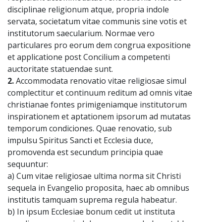
disciplinae religionum atque, propria indole
servata, societatum vitae communis sine votis et
institutorum saecularium. Normae vero
particulares pro eorum dem congrua expositione
et applicatione post Concilium a competenti
auctoritate statuendae sunt.
2.
Accommodata renovatio vitae religiosae simul
complectitur et continuum reditum ad omnis vitae
christianae fontes primigeniamque institutorum
inspirationem et aptationem ipsorum ad mutatas
temporum condiciones. Quae renovatio, sub
impulsu Spiritus Sancti et Ecclesia duce,
promovenda est secundum principia quae
sequuntur:
a) Cum vitae religiosae ultima norma sit Christi
sequela in Evangelio proposita, haec ab omnibus
institutis tamquam suprema regula habeatur.
b) In ipsum Ecclesiae bonum cedit ut instituta