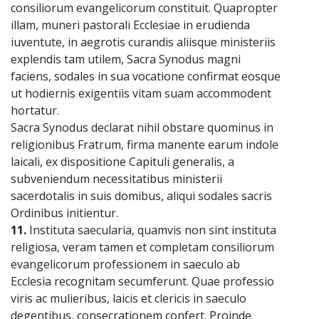
consiliorum evangelicorum constituit. Quapropter
illam, muneri pastorali Ecclesiae in erudienda
iuventute, in aegrotis curandis aliisque ministeriis
explendis tam utilem, Sacra Synodus magni
faciens, sodales in sua vocatione confirmat eosque
ut hodiernis exigentiis vitam suam accommodent
hortatur.
Sacra Synodus declarat nihil obstare quominus in
religionibus Fratrum, firma manente earum indole
laicali, ex dispositione Capituli generalis, a
subveniendum necessitatibus ministerii
sacerdotalis in suis domibus, aliqui sodales sacris
Ordinibus initientur.
11.
Instituta saecularia, quamvis non sint instituta
religiosa, veram tamen et completam consiliorum
evangelicorum professionem in saeculo ab
Ecclesia recognitam secumferunt. Quae professio
viris ac mulieribus, laicis et clericis in saeculo
degentibus, consecrationem confert. Proinde