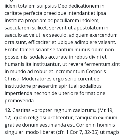
iidem totalem suiipsius Deo dedicationem in
caritate perfecta praecipue intendant et ipsa
instituta propriam ac peculiarem indolem,
saecularem scilicet, servent ut apostolatum in
saeculo ac veluti ex saeculo, ad quem exercendum
orta sunt, efficaciter et ubique adimplere valeant.
Probe tamen sciant se tantum munus obire non
posse, nisi sodales accurate in rebus divini et
humanis ita instituantur, ut revera fermentum sint
in mundo ad robur et incrementum Corporis
Christi. Moderatores ergo serio curent de
institutione praesertim spirituali sodalibus
impertienda necnon de ulteriore formatione
promovenda.
12.
Castitas «propter regnum caelorum» (Mt 19,
~
12), quam religiosi profitentur, tamquam eximium
gratiae donum aestimanda est. Cor enin hominis
singulari modo liberat (cfr. 1 Cor 7, 32-35) ut magis