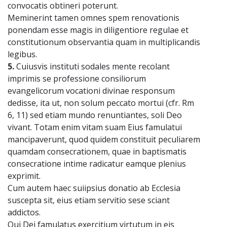
convocatis obtineri poterunt.
Meminerint tamen omnes spem renovationis
ponendam esse magis in diligentiore regulae et
constitutionum observantia quam in multiplicandis
legibus.
5.
Cuiusvis instituti sodales mente recolant
imprimis se professione consiliorum
evangelìcorum vocationi divinae responsum
dedisse, ita ut, non solum peccato mortui (cfr. Rm
6, 11) sed etiam mundo renuntiantes, soli Deo
vivant. Totam enim vitam suam Eius famulatui
mancipaverunt, quod quidem constituit peculiarem
quamdam consecrationem, quae in baptismatis
consecratione intime radicatur eamque plenius
exprimit.
Cum autem haec suiipsius donatio ab Ecclesia
suscepta sit, eius etiam servitio sese sciant
addictos.
Qui Dei famulatus exercitium virtutum in eis