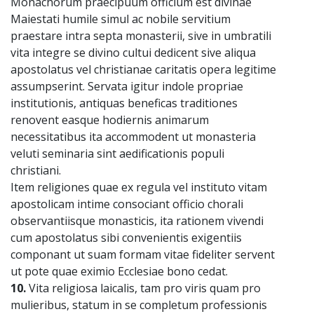
Monachorum praecipuum officium est divinae
Maiestati humile simul ac nobile servitium
praestare intra septa monasterii, sive in umbratili
vita integre se divino cultui dedicent sive aliqua
apostolatus vel christianae caritatis opera legitime
assumpserint. Servata igitur indole propriae
institutionis, antiquas beneficas traditiones
renovent easque hodiernis animarum
necessitatibus ita accommodent ut monasteria
veluti seminaria sint aedificationis populi
christiani.
Item religiones quae ex regula vel instituto vitam
apostolicam intime consociant officio chorali
observantiisque monasticis, ita rationem vivendi
cum apostolatus sibi convenientis exigentiis
componant ut suam formam vitae fideliter servent
ut pote quae eximio Ecclesiae bono cedat.
10.
Vita religiosa laicalis, tam pro viris quam pro
mulieribus, statum in se completum professionis