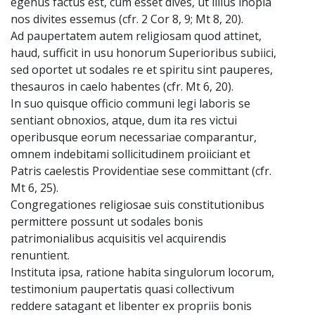
egenus factus est, cum esset dives, ut illius inopia
nos divites essemus (cfr. 2 Cor 8, 9; Mt 8, 20).
Ad paupertatem autem religiosam quod attinet,
haud, sufficit in usu honorum Superioribus subiici,
sed oportet ut sodales re et spiritu sint pauperes,
thesauros in caelo habentes (cfr. Mt 6, 20).
In suo quisque officio communi legi laboris se
sentiant obnoxios, atque, dum ita res victui
operibusque eorum necessariae comparantur,
omnem indebitami sollicitudinem proiiciant et
Patris caelestis Providentiae sese committant (cfr.
Mt 6, 25).
Congregationes religiosae suis constitutionibus
permittere possunt ut sodales bonis
patrimonialibus acquisitis vel acquirendis
renuntient.
Instituta ipsa, ratione habita singulorum locorum,
testimonium paupertatis quasi collectivum
reddere satagant et libenter ex propriis bonis