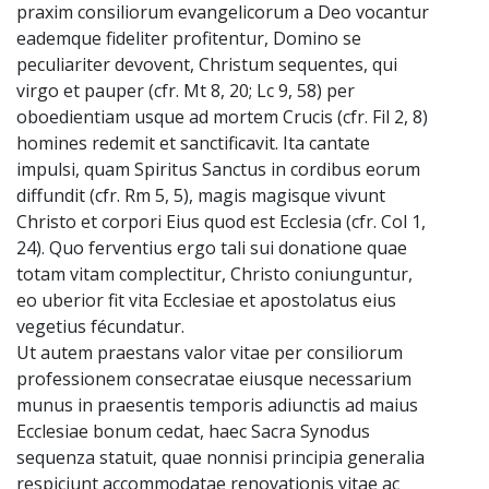
praxim consiliorum evangelicorum a Deo vocantur
eademque fideliter profitentur, Domino se
peculiariter devovent, Christum sequentes, qui
virgo et pauper (cfr. Mt 8, 20; Lc 9, 58) per
oboedientiam usque ad mortem Crucis (cfr. Fil 2, 8)
homines redemit et sanctificavit. Ita cantate
impulsi, quam Spiritus Sanctus in cordibus eorum
diffundit (cfr. Rm 5, 5), magis magisque vivunt
Christo et corpori Eius quod est Ecclesia (cfr. Col 1,
24). Quo ferventius ergo tali sui donatione quae
totam vitam complectitur, Christo coniunguntur,
eo uberior fit vita Ecclesiae et apostolatus eius
vegetius fécundatur.
Ut autem praestans valor vitae per consiliorum
professionem consecratae eiusque necessarium
munus in praesentis temporis adiunctis ad maius
Ecclesiae bonum cedat, haec Sacra Synodus
sequenza statuit, quae nonnisi principia generalia
respiciunt accommodatae renovationis vitae ac