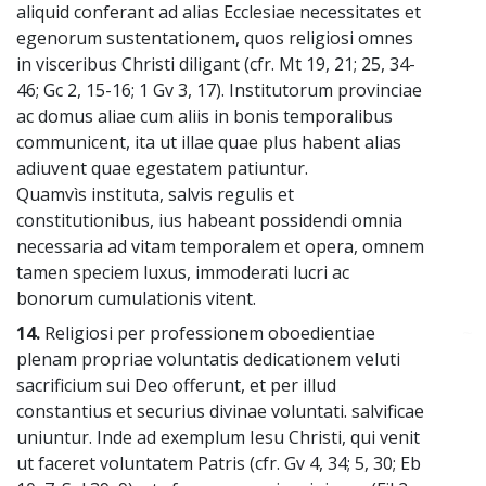
aliquid conferant ad alias Ecclesiae necessitates et
egenorum sustentationem, quos religiosi omnes
in visceribus Christi diligant (cfr. Mt 19, 21; 25, 34-
46; Gc 2, 15-16; 1 Gv 3, 17). Institutorum provinciae
ac domus aliae cum aliis in bonis temporalibus
communicent, ita ut illae quae plus habent alias
adiuvent quae egestatem patiuntur.
Quamvìs instituta, salvis regulis et
constitutionibus, ius habeant possidendi omnia
necessaria ad vitam temporalem et opera, omnem
tamen speciem luxus, immoderati lucri ac
bonorum cumulationis vitent.
14.
Religiosi per professionem oboedientiae
~
plenam propriae voluntatis dedicationem veluti
sacrificium sui Deo offerunt, et per illud
constantius et securius divinae voluntati. salvificae
uniuntur. Inde ad exemplum Iesu Christi, qui venit
ut faceret voluntatem Patris (cfr. Gv 4, 34; 5, 30; Eb