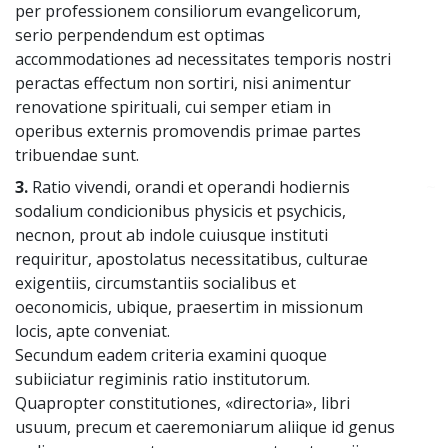
per professionem consiliorum evangelìcorum,
serio perpendendum est optimas
accommodationes ad necessitates temporis nostri
peractas effectum non sortiri, nisi animentur
renovatione spirituali, cui semper etiam in
operibus externis promovendis primae partes
tribuendae sunt.
3.
Ratio vivendi, orandi et operandi hodiernis
~
sodalium condicionibus physicis et psychicis,
necnon, prout ab indole cuiusque instituti
requiritur, apostolatus necessitatibus, culturae
exigentiis, circumstantiis socialibus et
oeconomicis, ubique, praesertim in missionum
locis, apte conveniat.
Secundum eadem criteria examini quoque
subiiciatur regiminis ratio institutorum.
Quapropter constitutiones, «directoria», libri
usuum, precum et caeremoniarum aliique id genus