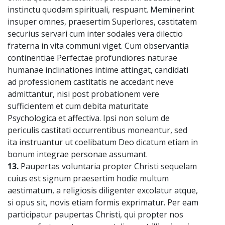
instinctu quodam spirituali, respuant. Meminerint
insuper omnes, praesertim Superìores, castitatem
securius servari cum inter sodales vera dilectio
fraterna in vita communi viget. Cum observantia
continentiae Perfectae profundiores naturae
humanae inclinationes intime attingat, candidati
ad professionem castitatis ne accedant neve
admittantur, nisi post probationem vere
sufficientem et cum debita maturitate
Psychologica et affectiva. Ipsi non solum de
periculis castitati occurrentibus moneantur, sed
ita instruantur ut coelibatum Deo dicatum etiam in
bonum integrae personae assumant.
13.
Paupertas voluntaria propter Christi sequelam
cuius est signum praesertim hodie multum
aestimatum, a religiosis diligenter excolatur atque,
si opus sit, novis etiam formis exprimatur. Per eam
participatur paupertas Christi, qui propter nos