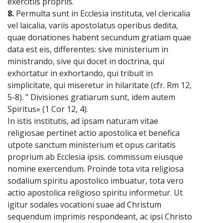
exercitiis propriis.
8.
Permulta sunt in Ecclesia instituta, vel clericalia
vel laicalia, variis apostolatus operibus dedita,
quae donationes habent secundum gratiam quae
data est eis, differentes: sive ministerium in
ministrando, sive qui docet in doctrina, qui
exhortatur in exhortando, qui tribuit in
simplicitate, qui miseretur in hilaritate (cfr. Rm 12,
5-8). " Divisiones gratiarum sunt, idem autem
Spiritus» (1 Cor 12, 4).
In istis institutis, ad ipsam naturam vitae
religiosae pertinet actio apostolica et benefica
utpote sanctum ministerium et opus caritatis
proprium ab Ecclesia ipsis. commissum eiusque
nomine exercendum. Proinde tota vita religiosa
sodalium spiritu apostolico imbuatur, tota vero
actio apostolica religioso spiritu informetur. Ut
igitur sodales vocationi suae ad Christum
sequendum imprimis respondeant, ac ipsi Christo