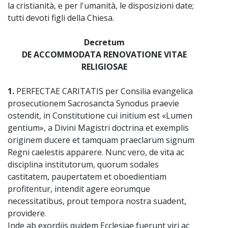
la cristianità, e per l'umanità, le disposizioni date;
tutti devoti figli della Chiesa.
Decretum
DE ACCOMMODATA RENOVATIONE VITAE
RELIGIOSAE
1.
PERFECTAE CARITATIS per Consilia evangelica
prosecutionem Sacrosancta Synodus praevie
ostendit, in Constitutione cui initium est «Lumen
gentium», a Divini Magistri doctrina et exemplis
originem ducere et tamquam praeclarum signum
Regni caelestis apparere. Nunc vero, de vita ac
disciplina institutorum, quorum sodales
castitatem, paupertatem et oboedientiam
profitentur, intendit agere eorumque
necessitatibus, prout tempora nostra suadent,
providere.
Inde ab exordiis quidem Ecclesiae fuerunt viri ac