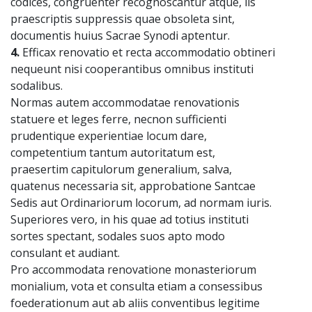
codices, congruenter recognoscantur atque, iis
praescriptis suppressis quae obsoleta sint,
documentis huius Sacrae Synodi aptentur.
4.
Efficax renovatio et recta accommodatio obtineri
nequeunt nisi cooperantibus omnibus instituti
sodalibus.
Normas autem accommodatae renovationis
statuere et leges ferre, necnon sufficienti
prudentique experientiae locum dare,
competentium tantum autoritatum est,
praesertim capitulorum generalium, salva,
quatenus necessaria sit, approbatione Santcae
Sedis aut Ordinariorum locorum, ad normam iuris.
Superiores vero, in his quae ad totius instituti
sortes spectant, sodales suos apto modo
consulant et audiant.
Pro accommodata renovatione monasteriorum
monialium, vota et consulta etiam a consessibus
foederationum aut ab aliis conventibus legitime