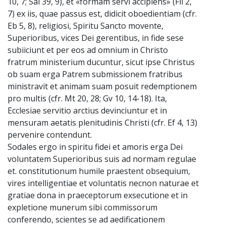
10, 7; Sal 39, 9), et «formam servi accipiens» (Fil 2,
7) ex iis, quae passus est, didicit oboedientiam (cfr.
Eb 5, 8), religiosi, Spiritu Sancto movente,
Superioribus, vices Dei gerentibus, in fide sese
subiiciunt et per eos ad omnium in Christo
fratrum ministerium ducuntur, sicut ipse Christus
ob suam erga Patrem submissionem fratribus
ministravit et animam suam posuit redemptionem
pro multis (cfr. Mt 20, 28; Gv 10, 14-18). Ita,
Ecclesiae servitio arctius devinciuntur et in
mensuram aetatis plenitudinis Christi (cfr. Ef 4, 13)
pervenire contendunt.
Sodales ergo in spiritu fidei et amoris erga Dei
voluntatem Superioribus suis ad normam regulae
et. constitutionum humile praestent obsequium,
vires intelligentiae et voluntatis necnon naturae et
gratiae dona in praeceptorum exsecutione et in
expletione munerum sibi commissorum
conferendo, scientes se ad aedificationem