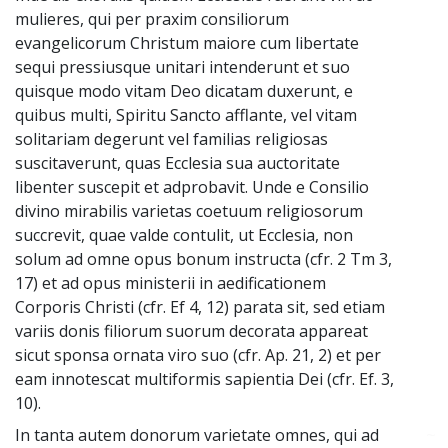
mulieres, qui per praxim consiliorum
evangelicorum Christum maiore cum libertate
sequi pressiusque unitari intenderunt et suo
quisque modo vitam Deo dicatam duxerunt, e
quibus multi, Spiritu Sancto afflante, vel vitam
solitariam degerunt vel familias religiosas
suscitaverunt, quas Ecclesia sua auctoritate
libenter suscepit et adprobavit. Unde e Consilio
divino mirabilis varietas coetuum religiosorum
succrevit, quae valde contulit, ut Ecclesia, non
solum ad omne opus bonum instructa (cfr. 2 Tm 3,
17) et ad opus ministerii in aedificationem
Corporis Christi (cfr. Ef 4, 12) parata sit, sed etiam
variis donis filiorum suorum decorata appareat
sicut sponsa ornata viro suo (cfr. Ap. 21, 2) et per
eam innotescat multiformis sapientia Dei (cfr. Ef. 3,
10).
In tanta autem donorum varietate omnes, qui ad
~