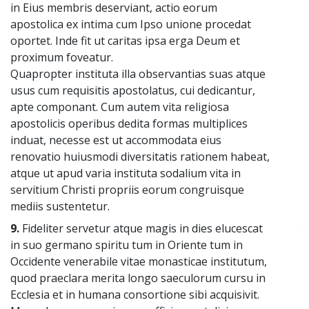
in Eius membris deserviant, actio eorum
apostolica ex intima cum Ipso unione procedat
oportet. Inde fit ut caritas ipsa erga Deum et
proximum foveatur.
Quapropter instituta illa observantias suas atque
usus cum requisitis apostolatus, cui dedicantur,
apte componant. Cum autem vita religiosa
apostolicis operibus dedita formas multiplices
induat, necesse est ut accommodata eius
renovatio huiusmodi diversitatis rationem habeat,
atque ut apud varia instituta sodalium vita in
servitium Christi propriis eorum congruisque
mediis sustentetur.
9.
Fideliter servetur atque magis in dies elucescat
~
in suo germano spiritu tum in Oriente tum in
Occidente venerabile vitae monasticae institutum,
quod praeclara merita longo saeculorum cursu in
Ecclesia et in humana consortione sibi acquisivit.