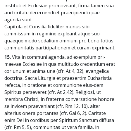
instituti et Ecclesiae promoveant, firma tamen sua
auctoritate decernendi et praecipiendi quae
agenda sunt.
Capitula et Consilia fideliter munus sibi
commissum in regimine expleant atque suo
quaeque modo sodalium omnium pro bono totius
communitatis participationem et curam exprimant.
15.
Vita in communi agenda, ad exemplum pri-
~
maevae Ecclesiae in qua multitudo credentium erat
cor unum et anima una (cfr. At 4, 32), evangelica
doctrina, Sacra Liturgia et praesertim Eucharistia
refecta, in oratione et communione eius-dem
Spiritus perseveret (cfr. At 2,42). Religiosi, ut
membra Christi, in fraterna conversatione honore
se invicem praeveniant (cfr. Rm 12, 10), alter
alterius onera portantes (cfr. Gal 6, 2). Caritate
enim Dei in cordibus per Spiritum Sanctum diffusa
(cfr. Rm 5, 5), communitas ut vera familia, in