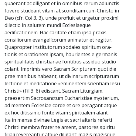
quaerant ac diligant et in omnibus rerum adiunctis
fovere studeant vitam absconditam cum Christo in
Deo (cfr. Col 3, 3), unde profluit et urgetur proximì
dilectio in salutem mundi Ecclesiaeque
aedificationem. Hac caritate etiam ipsa praxis
consiliorum evangelìcorum animatur et regitur.
Quapropter institutorum sodales spiritum ora-
tionis et orationem ipsam, haurientes e germanis
spiritualitatis christianae fontibus assiduo studio
colant. Imprimis vero Sacram Scripturam quotidie
prae manibus habeant, ut divinarum scripturarum
lectione et meditatione «eminentem scientiam Iesu
Christi» (Fil 3, 8) ediscant. Sacram Liturgiam,
praesertim Sacrosanctum Eucharistiae mysterium,
ad mentem Ecclesiae corde et ore peragant atque
ex hoc ditissimo fonte vitam spiritualem alant.
Ita in mensa divinae Legis et sacri altaris referti
Christi membra fraterne ament, pastores spiritu
filiali revereantur atque diligant; magis magisque