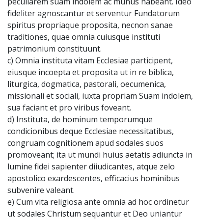
peculiarem suam indolem ac munus habeant. Ideo
fideliter agnoscantur et serventur Fundatorum
spiritus propriaque proposita, necnon sanae
traditiones, quae omnia cuiusque instituti
patrimonium constituunt.
c) Omnia instituta vitam Ecclesiae participent,
eiusque incoepta et proposita ut in re biblica,
liturgica, dogmatica, pastorali, oecumenica,
missionali et sociali, iuxta propriam Suam indolem,
sua faciant et pro viribus foveant.
d) Instituta, de hominum temporumque
condicionibus deque Ecclesiae necessitatibus,
congruam cognitionem apud sodales suos
promoveant; ita ut mundi huius aetatis adiuncta in
lumine fidei sapienter diiudicantes, atque zelo
apostolico exardescentes, efficacius hominibus
subvenire valeant.
e) Cum vita religiosa ante omnia ad hoc ordinetur
ut sodales Christum sequantur et Deo uniantur