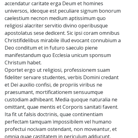
accendatur caritate erga Deum et homines
universos, ideoque est peculiare signum bonorum
caelestium necnon medium aptissimum quo
religiosi alacriter servitio divino operibusque
apostolatus sese dedicent. Sic ipsi coram omnibus
Christifidelibus mirabile illud evocant connubium a
Deo conditum et in futuro saeculo piene
manifestandum quo Ecclesia unicum sponsum
Christum habet.
Oportet ergo ut religiosi, professionem suam
fideliter servare studentes, verbis Domini credant
et Dei auxilio confisi, de propriis viribus ne
praesumant, mortificationem sensuumque
custodiam adhibeant. Media quoque naturalia ne
omittant, quae mentis et Corporis sanitati favent.
Ita fit ut falsis doctrinis, quae continentiam
perfectam tamquam ìmpossibilem vel humano
profectui nocivam ostendant, non moveantur, et
omnia quae castitatem in periculum adducunt,