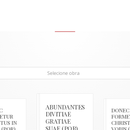
Selecione obra
ABUNDANTES
C
DONEC
DIVITIAE
ETUR
FORME
GRATIAE
TUS IN
CHRIST
SUAE (POR)
 (POR)
VOBIS 