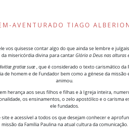
EM-AVENTURADO TIAGO ALBERIO
e vos quisesse contar algo do que ainda se lembre e julgais ú
ia da misericórdia divina para cantar
Glória a Deus nas alturas
ivitiæ gratiæ suæ
, que é considerado o texto carismático da 
ória de homem e de Fundador bem como a génese da missão e
animou.
em herança aos seus filhos e filhas e à Igreja inteira, nume
nalidade, os ensinamentos, o zelo apostólico e o carisma es
ele fundados.
site e acessível a todos os que desejam conhecer e aprofun
missão da Família Paulina na atual cultura da comunicação.