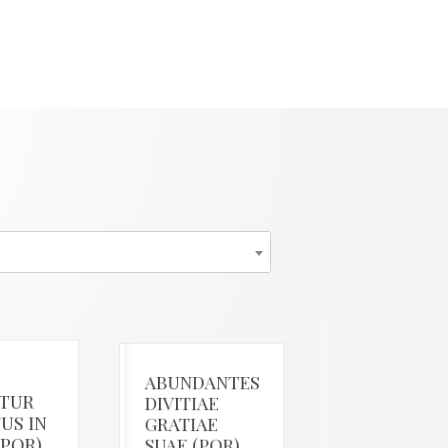
ABUNDANTES
DONEC
TUR
DIVITIAE
FORMETUR
US IN
GRATIAE
CHRISTUS I
(POR)
SUAE (POR)
VOBIS (POR)